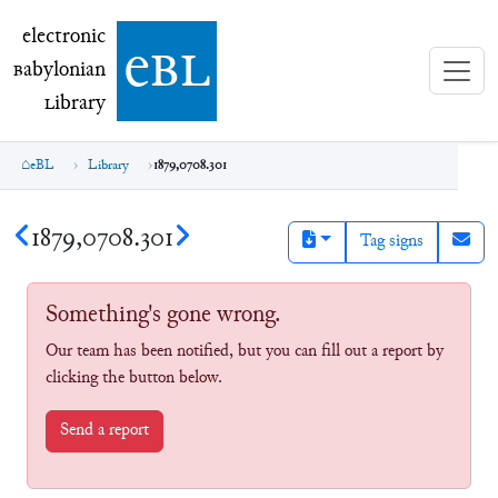
electronic Babylonian Library (eBL)
electronic
e
bl
B
abylonian
L
ibrary
eBL
Library
1879,0708.301
1879,0708.301
Tag signs
Something's gone wrong.
Our team has been notified, but you can fill out a report by
clicking the button below.
Send a report