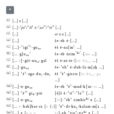
⚘
(
1′
)
[
…
]
x
[
…
]
(
2′
)
?
?
[
…
]
-
⸢
pa
⸣
/
⸢
di
⸣
ú
-
⸢
AN
⸣
/
⸢
TI
⸣
[
…
]
(
3′
)
[
…
]
ar
x
x
[
…
]
(
4′
)
[
…
]
še
-
eb
é
-
[
…
]
(
5′
)
?
?
[
…
]
-
⸢
igi
⸣
-
gu
₁₀
èš
é
-
na
[
m
-
…
]
(
6′
)
?
⸢
ki
⸣
[
…
-
g
]
u
₁₀
še
-
eb
úrim
-
[
ma
…
]
(
7′
)
[
…
é
]
-
giš
-
nu
₁₁
-
gal
èš
é
-
ní
-
te
-
[
en
-
du
₁₀
…
]
(
8′
)
[
…
]
-
gu
₁₀
še
-
⸢
eb
⸣
é
-
dub
-
lá
-
m
[
aḫ
…
]
(
9′
)
[
…
]
⸢
é
⸣
-
aga
-
du
₇
-
du
₇
èš
⸢
é
⸣
-
gissu
-
[
bi
-
du
₁₀
-
ga
…
]
(
10′
)
[
…
]
-
x
-
gu
₁₀
še
-
eb
⸢
é
⸣
-
mud
-
k
[
ur
-
ra
…
]
(
11′
)
?
?
[
…
]
⸢
é
⸣
gi
₆
-
pàr
[
è
]
š
é
-
⸢
ti
⸣
-
⸢
la
⸣
[
…
]
(
12′
)
ki
[
…
]
-
x
-
gu
₁₀
[
še
]
-
⸢
eb
⸣
zimbir
x
[
…
]
(
13′
)
[
…
é
-
bab
]
bar
-
ra
[
o
(
o
)
]
⸢
é
⸣
-
di
-
ku
₅
-
kalam
-
m
[
a
…
]
(
14′
)
ki
[
…
]
x
[
o
o
o
še
]
-
eb
⸢
tin
⸣
-
tir
x
[
…
]