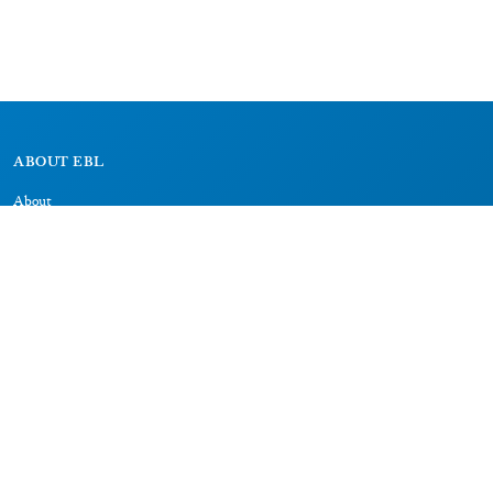
ABOUT EBL
About
Research Projects
CAIC
RESOURCES
Signs
Dictionary
Bibliography