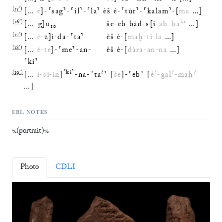
(
15′
)
[
…
é
]
-
⸢
sag
⸣
-
⸢
íl
⸣
-
⸢
la
⸣
èš
é
-
⸢
tùr
⸣
-
⸢
kalam
⸣
-
[
ma
…
]
(
16′
)
ki
[
…
-
g
]
u
₁₀
še
-
eb
bàd
-
s
[
i
-
ab
-
ba
…
]
(
17′
)
[
…
é
-
z
]
i
-
da
-
⸢
ta
⸣
èš
é
-
[
maḫ
-
ti
-
la
…
]
(
18′
)
[
…
é
-
te
]
-
⸢
me
⸣
-
an
-
èš
é
-
[
dàra
-
an
-
na
…
]
⸢
ki
⸣
(
19′
)
⸢
ki
⸣
?
?
?
?
[
…
ì
-
si
-
in
]
-
na
-
⸢
ta
⸣
[
še
]
-
⸢
eb
⸣
[
é
-
gal
-
maḫ
…
]
EBL NOTES
%(portrait)%
Photo
CDLI