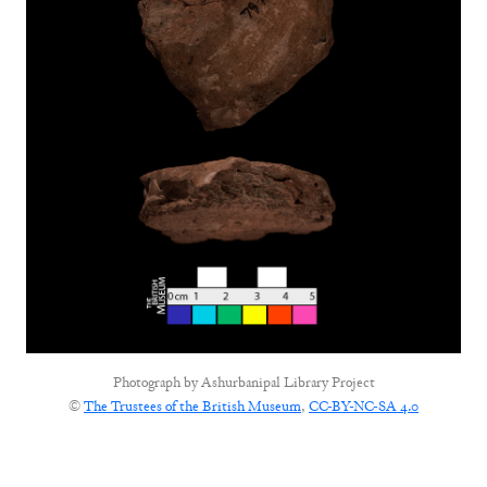
Photograph by
Ashurbanipal Library Project
©
The Trustees of the British Museum
,
CC-BY-NC-SA 4.0