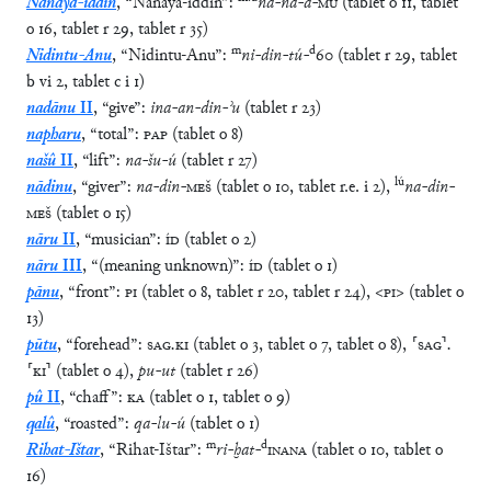
Nanaya-iddin
,
“
Nanaya-iddin
”
:
na
-
na
-
a
-
MU
(
tablet
o
11
,
tablet
o
16
,
tablet
r
29
,
tablet
r
35
)
m
d
Nidintu-Anu
,
“
Nidintu-Anu
”
:
ni
-
din
-
tú
-
60
(
tablet
r
29
,
tablet
b
vi
2
,
tablet
c
i
1
)
nadānu
II
,
“
give
”
:
ina
-
an
-
din
-
ʾu
(
tablet
r
23
)
napharu
,
“
total
”
:
PAP
(
tablet
o
8
)
našû
II
,
“
lift
”
:
na
-
šu
-
ú
(
tablet
r
27
)
lú
nādinu
,
“
giver
”
:
na
-
din
-
MEŠ
(
tablet
o
10
,
tablet
r.e.
i
2
)
,
na
-
din
-
MEŠ
(
tablet
o
15
)
nāru
II
,
“
musician
”
:
ÍD
(
tablet
o
2
)
nāru
III
,
“
(meaning unknown)
”
:
ÍD
(
tablet
o
1
)
pānu
,
“
front
”
:
PI
(
tablet
o
8
,
tablet
r
20
,
tablet
r
24
)
,
<
PI
>
(
tablet
o
13
)
pūtu
,
“
forehead
”
:
SAG
.
KI
(
tablet
o
3
,
tablet
o
7
,
tablet
o
8
)
,
⸢
SAG
⸣
.
⸢
KI
⸣
(
tablet
o
4
)
,
pu
-
ut
(
tablet
r
26
)
pû
II
,
“
chaff
”
:
KA
(
tablet
o
1
,
tablet
o
9
)
qalû
,
“
roasted
”
:
qa
-
lu
-
ú
(
tablet
o
1
)
m
d
Rihat-Ištar
,
“
Rihat-Ištar
”
:
ri
-
ḫat
-
INANA
(
tablet
o
10
,
tablet
o
16
)