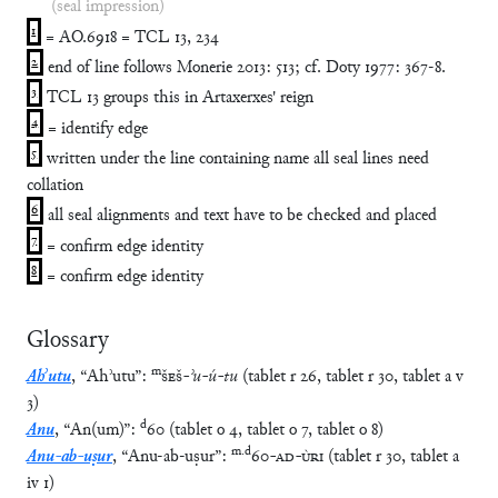
(seal impression)
1
= AO.6918 = TCL 13, 234
2
end of line follows Monerie 2013: 513; cf. Doty 1977: 367-8.
3
TCL 13 groups this in Artaxerxes' reign
4
= identify edge
5
written under the line containing name all seal lines need
collation
6
all seal alignments and text have to be checked and placed
7
= confirm edge identity
8
= confirm edge identity
Glossary
m
Ahʾutu
,
“
Ahʾutu
”
:
ŠEŠ
-
ʾu
-
ú
-
tu
(
tablet
r
26
,
tablet
r
30
,
tablet
a
v
3
)
d
Anu
,
“
An(um)
”
:
60
(
tablet
o
4
,
tablet
o
7
,
tablet
o
8
)
m
.
d
Anu-ab-uṣur
,
“
Anu-ab-uṣur
”
:
60
-
AD
-
ÙRI
(
tablet
r
30
,
tablet
a
iv
1
)