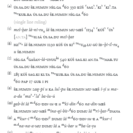
(
4
)
d
ÚS
.
SA
.
DU
ŠE
.
NUMUN
NÍG
.
GA
60
330
KÙŠ
⸢
SAG
⸣
.
⸢
KI
⸣
⸢
KI
⸣
.
TA
tu
₁₅
d
KUR
.
RA
ÚS
.
SA
.
DU
ŠE
.
NUMUN
NÍG
.
GA
60
(single line ruling)
(
5
)
meš
-
ḫat
šá
-
ni
-
tu
₄
šá
ŠE
.
NUMUN
MU
-
MEŠ
⸢
1134
⸣
⸢
KÙŠ
⸣
⸢
ÚS
⸣
tu
₁₅
[
AN
.
TA
]
SI
.
SÁ
ÚS
.
SA
.
DU
meš
-
ḫat
(
6
)
tu
₄
ú
tu
₁₅
IGI
šá
ŠE
.
NUMUN
1230
KÙŠ
ÚS
KI
U
₁₈
.
LU
GÚ
ÍD
-
ḫi
-
il
-
tu
₄
u
ŠE
.
NUMUN
(
7
)
d
ki
tu
₁₅
NÍG
.
GA
GAŠAN
-
šá
-
UNUG
540
KÙŠ
SAG
.
KI
AN
.
TA
MAR
.
TU
d
ÚS
.
SA
.
DU
ŠE
.
NUMUN
NÍG
.
GA
60
(
8
)
tu
₁₅
285
KÙŠ
SAG
.
KI
KI
.
TA
KUR
.
RA
ÚS
.
SA
.
DU
ŠE
.
NUMUN
NÍG
.
GA
d
60
PAP
17
GUR
1
PI
(
9
)
ŠE
.
NUMUN
zaq
-
pi
u
KA
šul
-
pu
ŠE
.
NUMUN
MU
-
MEŠ
i
-
ṣi
u
ma
-
a
-
du
⸢
ma
⸣
-
⸢
la
⸣
ba
-
šu
-
ú
(
10
)
m
.
d
m
d
gab
-
bi
šá
60
-
DIN
-
su
-
E
u
ki
-
din
-
60
na
-
din
-
MEŠ
m
d
m
d
ŠE
.
NUMUN
MU
-
MEŠ
ina
-
qí
-
bit
-
60
DUMU
šá
ri
-
ḫat
-
INANA
(
11
)
m
m
.
d
iṭ
m
.
d
m
A
kur
-
i
60
-
DIN
DUMU
šá
60
-
DIN
-
su
-
E
A
kur
-
i
m
.
d
m
m
na
-
na
-
a
-
MU
DUMU
šá
A
ú
-
bar
u
ba
-
la
-
ṭu
(
12
)
m
m