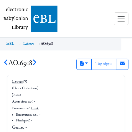
electronic Babylonian Library (eBL)
electronic
e
bl
B
abylonian
L
ibrary
eBL
Library
AO.6918
AO.6918
Tag signs
Louvre
(Uruk Collection)
Joins:
-
Accession no.:
-
Provenance:
Uruk
Excavation no.:
-
Findspot: -
Genre:
-