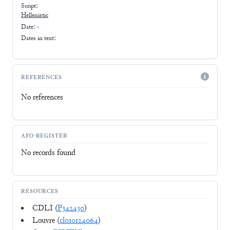
Script:
Hellenistic
Date: -
Dates in text:
REFERENCES
No references
AFO-REGISTER
No records found
RESOURCES
CDLI (
P342430
)
Louvre (
cl010124064
)