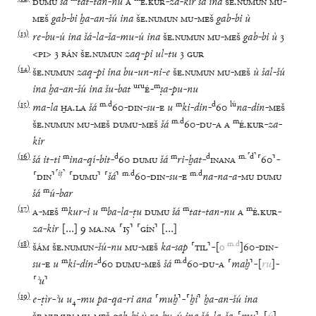
DUMU
šá
tat
-
tan
-
nu
A
É
.
KUR
-
za
-
kir
šá
ina
ŠE
.
NUMUN
MU
-
MEŠ
gab
-
bi
ḫa
-
an
-
šú
ina
ŠE
.
NUMUN
MU
-
MEŠ
gab
-
bi
ù
(
13
)
re
-
bu
-
ú
ina
šá
-
la
-
ša
-
mu
-
ú
ina
ŠE
.
NUMUN
MU
-
MEŠ
gab
-
bi
ù
3
<
PI
>
3
BÁN
ŠE
.
NUMUN
zaq
-
pi
ul
-
tu
3
GUR
(
14
)
ŠE
.
NUMUN
zaq
-
pi
ina
bu
-
un
-
ni
-
e
ŠE
.
NUMUN
MU
-
MEŠ
ù
šal
-
šú
uru
m
ina
ḫa
-
an
-
šú
ina
šu
-
bat
É
-
ṣa
-
pu
-
nu
(
15
)
m
.
d
m
d
lú
ma
-
la
ḪA
.
LA
šá
60
-
DIN
-
su
-
E
u
ki
-
din
-
60
na
-
din
-
MEŠ
m
.
d
m
ŠE
.
NUMUN
MU
-
MEŠ
DUMU
-
MEŠ
šá
60
-
DU
-
A
A
É
.
KUR
-
za
-
kir
(
16
)
m
d
m
d
m
.
⸢
d
⸣
šá
it
-
ti
ina
-
qí
-
bit
-
60
DUMU
šá
ri
-
ḫat
-
INANA
⸢
60
⸣
-
⸢
iṭ
⸣
m
.
d
m
.
d
⸢
DIN
⸣
⸢
DUMU
⸣
⸢
šá
⸣
60
-
DIN
-
su
-
E
na
-
na
-
a
-
MU
DUMU
m
šá
ú
-
bar
(
17
)
m
m
m
m
A
-
MEŠ
kur
-
i
u
ba
-
la
-
ṭu
DUMU
šá
tat
-
tan
-
nu
A
É
.
KUR
-
za
-
kir
[
…
]
9
MA
.
NA
⸢
15
⸣
⸢
GÍN
⸣
[
…
]
(
18
)
m
.
d
ŠÁM
ŠE
.
NUMUN
-
šú
-
nu
MU
-
MEŠ
ka
-
sap
⸢
TIL
⸣
-
[
o
]
60
-
DIN
-
m
d
m
.
d
su
-
E
u
ki
-
din
-
60
DUMU
-
MEŠ
šá
60
-
DU
-
A
⸢
maḫ
⸣
-
[
ru
]
-
⸢
ʾu
⸣
(
19
)
e
-
ṭìr
-
ʾu
u
₄
-
mu
pa
-
qa
-
ri
ana
⸢
muḫ
⸣
-
⸢
ḫi
⸣
ḫa
-
an
-
šú
ina