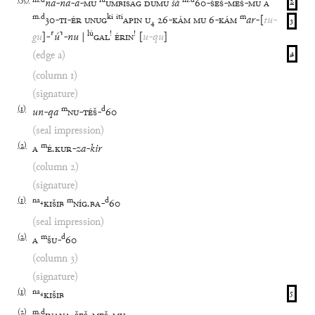
(
35
)
m
.
d
lú
m
.
d
na
-
na
-
a
-
MU
UMBISAG
DUMU
šá
60
-
ŠEŠ
-
MEŠ
-
MU
A
2
m
.
d
ki
iti
m
30
-
TI
-
ÉR
UNUG
APIN
U
₄
26
-
KÁM
MU
6
-
KÁM
ar
-
[
tu
-
3
lú
!
!
gu
]
-
⸢
ú
⸣
-
nu
|
GAL
ÉRIN
[
u
-
qu
]
(edge a)
4
(column 1)
(signature)
(
1
)
m
d
un
-
qa
NU
-
TÉŠ
-
60
(seal impression)
(
2
)
m
A
É
.
KUR
-
za
-
kir
(column 2)
(signature)
(
1
)
na
₄
m
d
KIŠIB
NÍG
.
BA
-
60
(seal impression)
(
2
)
m
d
A
ŠU
-
60
(column 3)
(signature)
(
1
)
na
₄
KIŠIB
5
(
2
)
m
.
d