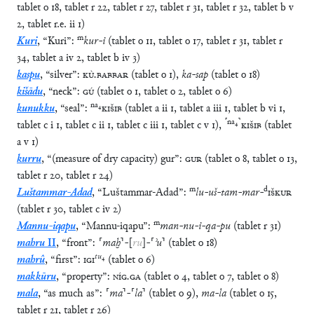
tablet
o
18
,
tablet
r
22
,
tablet
r
27
,
tablet
r
31
,
tablet
r
32
,
tablet
b
v
2
,
tablet
r.e.
ii
1
)
m
Kuri
,
“
Kuri
”
:
kur
-
i
(
tablet
o
11
,
tablet
o
17
,
tablet
r
31
,
tablet
r
34
,
tablet
a
iv
2
,
tablet
b
iv
3
)
kaspu
,
“
silver
”
:
KÙ
.
BABBAR
(
tablet
o
1
)
,
ka
-
sap
(
tablet
o
18
)
kišādu
,
“
neck
”
:
GÚ
(
tablet
o
1
,
tablet
o
2
,
tablet
o
6
)
na
₄
kunukku
,
“
seal
”
:
KIŠIB
(
tablet
a
ii
1
,
tablet
a
iii
1
,
tablet
b
vi
1
,
⸢
na
₄
⸣
tablet
c
i
1
,
tablet
c
ii
1
,
tablet
c
iii
1
,
tablet
c
v
1
)
,
KIŠIB
(
tablet
a
v
1
)
kurru
,
“
(measure of dry capacity) gur
”
:
GUR
(
tablet
o
8
,
tablet
o
13
,
tablet
r
20
,
tablet
r
24
)
m
d
Luštammar-Adad
,
“
Luštammar-Adad
”
:
lu
-
uš
-
tam
-
mar
-
IŠKUR
(
tablet
r
30
,
tablet
c
iv
2
)
m
Mannu-iqapu
,
“
Mannu-iqapu
”
:
man
-
nu
-
i
-
qa
-
pu
(
tablet
r
31
)
mahru
II
,
“
front
”
:
⸢
maḫ
⸣
-
[
ru
]
-
⸢
ʾu
⸣
(
tablet
o
18
)
tu
₄
mahrû
,
“
first
”
:
IGI
(
tablet
o
6
)
makkūru
,
“
property
”
:
NÍG
.
GA
(
tablet
o
4
,
tablet
o
7
,
tablet
o
8
)
mala
,
“
as much as
”
:
⸢
ma
⸣
-
⸢
la
⸣
(
tablet
o
9
)
,
ma
-
la
(
tablet
o
15
,
tablet
r
21
,
tablet
r
26
)