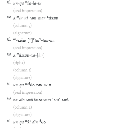
(
1
)
m
un
-
qa
ba
-
la
-
ṭu
(seal impression)
(
2
)
m
d
A
lu
-
uš
-
tam
-
mar
-
IŠKUR
(column 5)
(signature)
(
1
)
na
₄
m
KIŠIB
[
]
⸢
tat
⸣
-
tan
-
nu
(seal impression)
(
2
)
m
A
É
.
KUR
-
za
-
[
kir
]
(right)
(column 1)
(signature)
(
1
)
m
.
d
un
-
qa
60
-
DIN
-
su
-
E
(seal impression)
(
2
)
na
-
din
-
MEŠ
ŠE
.
NUMUN
⸢
MU
⸣
-
MEŠ
(column 2)
(signature)
(
1
)
m
d
un
-
qa
ki
-
din
-
60