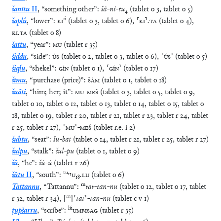
šanītu
II
,
“
something other
”
:
šá
-
ni
-
tu
₄
(
tablet
o
3
,
tablet
o
5
)
ú
šaplû
,
“
lower
”
:
KI
(
tablet
o
3
,
tablet
o
6
)
,
⸢
KI
⸣
.
TA
(
tablet
o
4
)
,
KI
.
TA
(
tablet
o
8
)
šattu
,
“
year
”
:
MU
(
tablet
r
35
)
šiddu
,
“
side
”
:
ÚS
(
tablet
o
2
,
tablet
o
3
,
tablet
o
6
)
,
⸢
ÚS
⸣
(
tablet
o
5
)
šiqlu
,
“
shekel
”
:
GÍN
(
tablet
o
1
)
,
⸢
GÍN
⸣
(
tablet
o
17
)
šīmu
,
“
purchase (price)
”
:
ŠÁM
(
tablet
o
1
,
tablet
o
18
)
šuāti
,
“
him; her; it
”
:
MU
-
MEŠ
(
tablet
o
3
,
tablet
o
5
,
tablet
o
9
,
tablet
o
10
,
tablet
o
12
,
tablet
o
13
,
tablet
o
14
,
tablet
o
15
,
tablet
o
18
,
tablet
o
19
,
tablet
r
20
,
tablet
r
21
,
tablet
r
23
,
tablet
r
24
,
tablet
r
25
,
tablet
r
27
)
,
⸢
MU
⸣
-
MEŠ
(
tablet
r.e.
i
2
)
šubtu
,
“
seat
”
:
šu
-
bat
(
tablet
o
14
,
tablet
r
21
,
tablet
r
25
,
tablet
r
27
)
šulpu
,
“
stalk
”
:
šul
-
pu
(
tablet
o
1
,
tablet
o
9
)
šū
,
“
he
”
:
šú
-
ú
(
tablet
r
26
)
tu
₁₅
šūtu
II
,
“
south
”
:
U
₁₈
.
LU
(
tablet
o
6
)
m
Tattannu
,
“
Tattannu
”
:
tat
-
tan
-
nu
(
tablet
o
12
,
tablet
o
17
,
tablet
m
r
32
,
tablet
r
34
)
,
[
]
⸢
tat
⸣
-
tan
-
nu
(
tablet
c
v
1
)
lú
ṭupšarru
,
“
scribe
”
:
UMBISAG
(
tablet
r
35
)
m