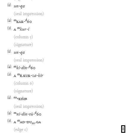
(
1
)
un
-
qa
(seal impression)
(
2
)
m
d
KAR
-
60
(
3
)
m
A
kur
-
i
(column 5)
(signature)
(
1
)
un
-
qa
(seal impression)
(
2
)
m
d
ki
-
din
-
60
(
3
)
m
A
É
.
KUR
-
za
-
kir
(column 6)
(signature)
(
1
)
na
₄
KIŠIB
(seal impression)
(
2
)
m
d
ni
-
din
-
tú
-
60
(
3
)
m
A
AD
-
DU
₁₀
.
GA
(edge c)
8