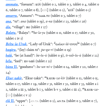
ammatu
,
“
forearm
”
:
KÙŠ
(
tablet
o
2
,
tablet
o
3
,
tablet
o
4
,
tablet
o
6
,
tablet
o
7
,
tablet
o
8
)
,
[
KÙŠ
]
(
tablet
o
2
)
,
⸢
KÙŠ
⸣
(
tablet
o
5
)
tu
₁₅
amurru
,
“
Amurru
”
:
MAR
.
TU
(
tablet
o
3
,
tablet
o
7
)
ana
,
“
to
”
:
ana
(
tablet
o
19
)
,
a
-
na
(
tablet
r
23
,
tablet
r
26
)
ālu
,
“
village
”
:
IRI
(
tablet
r
27
)
m
Balaṭu
,
“
Balaṭu
”
:
ba
-
la
-
ṭu
(
tablet
o
11
,
tablet
o
17
,
tablet
r
30
,
tablet
c
iv
1
)
d
ki
Beltu-ša-Uruk
,
“
Lady-of-Uruk
”
:
GAŠAN
-
šá
-
UNUG
(
tablet
o
7
)
baqāru
,
“
(lay) claim to
”
:
pa
-
qa
-
ri
(
tablet
o
19
)
bašû
,
“
be (at hand)
”
:
ba
-
šu
-
ú
(
tablet
o
9
)
,
it
-
tab
-
šu
-
ú
(
tablet
r
22
)
bēlu
,
“
lord
”
:
EN
-
MEŠ
(
tablet
r
21
)
būnu
II
,
“
goodness
”
:
bu
-
un
-
ni
-
e
(
tablet
o
14
,
tablet
r
20
,
tablet
r
24
)
m
Ekur-zakir
,
“
Ekur-zakir
”
:
É
.
KUR
-
za
-
kir
(
tablet
o
12
,
tablet
o
15
,
tablet
o
17
,
tablet
r
29
,
tablet
r
31
,
tablet
r
32
,
tablet
r
33
,
tablet
a
i
m
2
,
tablet
a
iii
3
,
tablet
b
i
3
,
tablet
b
v
3
,
tablet
c
iii
2
)
,
É
.
KUR
-
za
-
[
kir
]
(
tablet
c
v
2
)
elû
II
,
“
upper
”
:
[
AN
.
TA
(
tablet
o
2
)
,
AN
.
TA
(
tablet
o
3
,
tablet
o
7
)
,