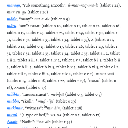
marāqu
,
“
rub something smooth
”
:
ú
-
mar
-
raq
-
ma
-
ʾa
(
tablet
r
22
)
,
mur
-
ru
-
qu
(
tablet
r
26
)
mādu
,
“
many
”
:
ma
-
a
-
du
(
tablet
o
9
)
māru
,
“
son
”
:
DUMU
(
tablet
o
10
,
tablet
o
11
,
tablet
o
12
,
tablet
o
16
,
tablet
o
17
,
tablet
r
23
,
tablet
r
25
,
tablet
r
29
,
tablet
r
30
,
tablet
r
31
,
tablet
r
32
,
tablet
r
33
,
tablet
r
34
,
tablet
r
35
)
,
A
(
tablet
o
11
,
tablet
o
12
,
tablet
o
15
,
tablet
o
17
,
tablet
r
26
,
tablet
r
29
,
tablet
r
31
,
tablet
r
32
,
tablet
r
33
,
tablet
r
34
,
tablet
r
35
,
tablet
a
i
2
,
tablet
a
ii
2
,
tablet
a
iii
3
,
tablet
a
iv
2
,
tablet
a
v
3
,
tablet
b
i
3
,
tablet
b
ii
3
,
tablet
b
iii
3
,
tablet
b
iv
3
,
tablet
b
v
3
,
tablet
b
vi
3
,
tablet
c
i
2
,
tablet
c
ii
2
,
tablet
c
iii
2
,
tablet
c
iv
2
,
tablet
c
v
2
)
,
DUMU
-
MEŠ
(
tablet
o
15
,
tablet
o
18
,
tablet
r
22
,
tablet
r
27
)
,
⸢
DUMU
⸣
(
tablet
o
16
)
,
A
-
MEŠ
(
tablet
o
17
)
mišihtu
,
“
measurement
”
:
meš
-
ḫat
(
tablet
o
3
,
tablet
o
5
)
muhhu
,
“
skull
”
:
⸢
muḫ
⸣
-
⸢
ḫi
⸣
(
tablet
o
19
)
lú
mukinnu
,
“
witness
”
:
mu
-
kin
₇
(
tablet
r
28
)
munû
,
“
(a type of bed)
”
:
MA
.
NA
(
tablet
o
1
,
tablet
o
17
)
m
Nadin
,
“
Nadin
”
:
na
-
din
(
tablet
r
34
)
m
.
d