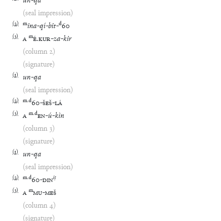
un
-
qa
(seal impression)
(
2
)
m
d
ina
-
qí
-
bit
-
60
(
3
)
m
A
É
.
KUR
-
za
-
kir
(column 2)
(signature)
(
1
)
un
-
qa
(seal impression)
(
2
)
m
.
d
60
-
ŠEŠ
-
LÁ
(
3
)
m
.
d
A
EN
-
ú
-
kìn
(column 3)
(signature)
(
1
)
un
-
qa
(seal impression)
(
2
)
m
.
d
iṭ
60
-
DIN
(
3
)
m
A
MU
-
MEŠ
(column 4)
(signature)