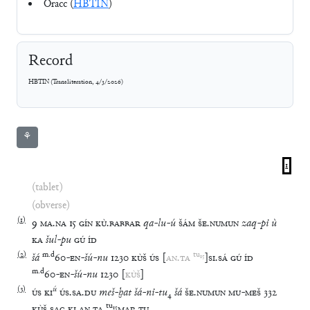
Oracc (
HBTIN
)
Record
HBTIN
(
Transliteration
,
4/3/2026
)
⚘
1
(tablet)
(obverse)
(
1
)
9
MA
.
NA
15
GÍN
KÙ
.
BABBAR
qa
-
lu
-
ú
ŠÁM
ŠE
.
NUMUN
zaq
-
pi
ù
KA
šul
-
pu
GÚ
ÍD
(
2
)
m
.
d
tu
₁₅
šá
60
-
EN
-
šú
-
nu
1230
KÙŠ
ÚS
[
AN
.
TA
]
SI
.
SÁ
GÚ
ÍD
m
.
d
60
-
EN
-
šú
-
nu
1230
[
KÙŠ
]
(
3
)
ú
ÚS
KI
ÚS
.
SA
.
DU
meš
-
ḫat
šá
-
ni
-
tu
₄
šá
ŠE
.
NUMUN
MU
-
MEŠ
332
tu
₁₅
KÙŠ
SAG
.
KI
AN
.
TA
MAR
.
TU