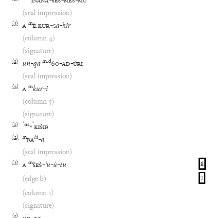
INANA
-
ŠEŠ
-
MEŠ
-
MU
(seal impression)
(
3
)
m
A
É
.
KUR
-
za
-
kir
(column 4)
(signature)
(
1
)
m
.
d
un
-
qa
60
-
AD
-
ÙRI
(seal impression)
(
2
)
m
A
kur
-
i
(column 5)
(signature)
(
1
)
⸢
na
₄
⸣
KIŠIB
(
2
)
m
šá
BA
-
a
(seal impression)
(
3
)
m
A
ŠEŠ
-
ʾu
-
ú
-
tu
6
(edge b)
7
(column 1)
(signature)
(
1
)