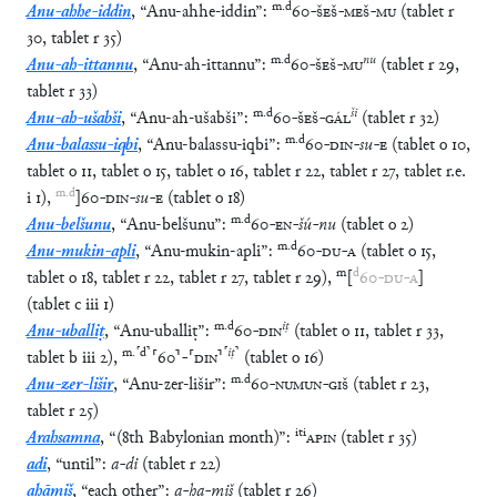
m
.
d
Anu-ahhe-iddin
,
“
Anu-ahhe-iddin
”
:
60
-
ŠEŠ
-
MEŠ
-
MU
(
tablet
r
30
,
tablet
r
35
)
m
.
d
nu
Anu-ah-ittannu
,
“
Anu-ah-ittannu
”
:
60
-
ŠEŠ
-
MU
(
tablet
r
29
,
tablet
r
33
)
m
.
d
ši
Anu-ah-ušabši
,
“
Anu-ah-ušabši
”
:
60
-
ŠEŠ
-
GÁL
(
tablet
r
32
)
m
.
d
Anu-balassu-iqbi
,
“
Anu-balassu-iqbi
”
:
60
-
DIN
-
su
-
E
(
tablet
o
10
,
tablet
o
11
,
tablet
o
15
,
tablet
o
16
,
tablet
r
22
,
tablet
r
27
,
tablet
r.e.
m
.
d
i
1
)
,
]
60
-
DIN
-
su
-
E
(
tablet
o
18
)
m
.
d
Anu-belšunu
,
“
Anu-belšunu
”
:
60
-
EN
-
šú
-
nu
(
tablet
o
2
)
m
.
d
Anu-mukin-apli
,
“
Anu-mukin-apli
”
:
60
-
DU
-
A
(
tablet
o
15
,
m
d
tablet
o
18
,
tablet
r
22
,
tablet
r
27
,
tablet
r
29
)
,
[
60
-
DU
-
A
]
(
tablet
c
iii
1
)
m
.
d
iṭ
Anu-uballiṭ
,
“
Anu-uballiṭ
”
:
60
-
DIN
(
tablet
o
11
,
tablet
r
33
,
m
.
⸢
d
⸣
⸢
iṭ
⸣
tablet
b
iii
2
)
,
⸢
60
⸣
-
⸢
DIN
⸣
(
tablet
o
16
)
m
.
d
Anu-zer-lišir
,
“
Anu-zer-lišir
”
:
60
-
NUMUN
-
GIŠ
(
tablet
r
23
,
tablet
r
25
)
iti
Arahsamna
,
“
(8th Babylonian month)
”
:
APIN
(
tablet
r
35
)
adi
,
“
until
”
:
a
-
di
(
tablet
r
22
)
ahāmiš
,
“
each other
”
:
a
-
ḫa
-
miš
(
tablet
r
26
)