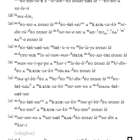
60
-
DIN
-
su
-
E
u
ki
-
din
-
60
DUMU
-
MEŠ
šá
60
-
DU
-
A
na
-
šu
-
ú
(
28
)
lú
mu
-
kin
₇
(
29
)
m
.
d
m
.
d
nu
m
m
60
-
DU
-
A
DUMU
šá
60
-
ŠEŠ
-
MU
A
É
.
KUR
-
za
-
kir
ni
-
d
m
.
d
m
⸢
m
⸣
din
-
tú
-
60
DUMU
šá
na
-
na
-
a
-
MU
A
AD
-
⸢
DU
₁₀
⸣
.
⸢
GA
⸣
šá
BA
-
a
DUMU
šá
(
30
)
m
.
d
m
m
60
-
ŠEŠ
-
MEŠ
-
MU
ŠEŠ
-
ʾu
-
ú
-
tu
ba
-
la
-
ṭu
DUMU
šá
m
.
d
m
d
m
.
d
UTU
-
SUR
lu
-
uš
-
tam
-
mar
-
IŠKUR
60
-
AD
-
ÙRI
DUMU
šá
(
31
)
m
m
m
d
m
man
-
nu
-
i
-
qa
-
pu
A
kur
-
i
la
-
ba
-
ši
-
60
DUMU
šá
ki
-
din
-
d
m
m
d
60
A
É
.
KUR
-
za
-
kir
NÍG
.
BA
-
60
DUMU
šá
(
32
)
m
d
m
d
m
d
m
.
d
ina
-
qí
-
bit
-
60
A
ŠU
-
60
ki
-
din
-
60
DUMU
šá
60
-
ši
m
m
m
.
d
ŠEŠ
-
GÁL
A
É
.
KUR
-
za
-
kir
tat
-
tan
-
nu
u
INANA
-
ŠEŠ
-
MEŠ
-
MU
(
33
)
m
.
d
nu
m
m
d
60
-
ŠEŠ
-
MU
A
É
.
KUR
-
za
-
kir
ina
-
qí
-
bit
-
60
DUMU
šá
m
.
d
iṭ
m
m
.
d
iṭ
60
-
DIN
A
É
.
KUR
-
za
-
kir
60
-
DIN
DUMU
šá
(
34
)
m
m
m
d
m
tat
-
tan
-
nu
A
MU
-
MEŠ
KAR
-
60
DUMU
šá
na
-
din
A
m
kur
-
i
(colophon)