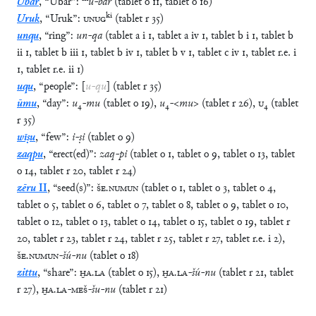
Ubar
,
“
Ubar
”
:
ú
-
bar
(
tablet
o
11
,
tablet
o
16
)
ki
Uruk
,
“
Uruk
”
:
UNUG
(
tablet
r
35
)
unqu
,
“
ring
”
:
un
-
qa
(
tablet
a
i
1
,
tablet
a
iv
1
,
tablet
b
i
1
,
tablet
b
ii
1
,
tablet
b
iii
1
,
tablet
b
iv
1
,
tablet
b
v
1
,
tablet
c
iv
1
,
tablet
r.e.
i
1
,
tablet
r.e.
ii
1
)
uqu
,
“
people
”
:
[
u
-
qu
]
(
tablet
r
35
)
ūmu
,
“
day
”
:
u
₄
-
mu
(
tablet
o
19
)
,
u
₄
-
<
mu
>
(
tablet
r
26
)
,
U
₄
(
tablet
r
35
)
wīṣu
,
“
few
”
:
i
-
ṣi
(
tablet
o
9
)
zaqpu
,
“
erect(ed)
”
:
zaq
-
pi
(
tablet
o
1
,
tablet
o
9
,
tablet
o
13
,
tablet
o
14
,
tablet
r
20
,
tablet
r
24
)
zēru
II
,
“
seed(s)
”
:
ŠE
.
NUMUN
(
tablet
o
1
,
tablet
o
3
,
tablet
o
4
,
tablet
o
5
,
tablet
o
6
,
tablet
o
7
,
tablet
o
8
,
tablet
o
9
,
tablet
o
10
,
tablet
o
12
,
tablet
o
13
,
tablet
o
14
,
tablet
o
15
,
tablet
o
19
,
tablet
r
20
,
tablet
r
23
,
tablet
r
24
,
tablet
r
25
,
tablet
r
27
,
tablet
r.e.
i
2
)
,
ŠE
.
NUMUN
-
šú
-
nu
(
tablet
o
18
)
zittu
,
“
share
”
:
ḪA
.
LA
(
tablet
o
15
)
,
ḪA
.
LA
-
šú
-
nu
(
tablet
r
21
,
tablet
r
27
)
,
ḪA
.
LA
-
MEŠ
-
šu
-
nu
(
tablet
r
21
)