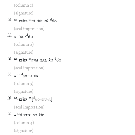
(column 1)
(signature)
(
1
)
na
₄
m
d
KIŠIB
ni
-
din
-
tú
-
60
(seal impression)
(
2
)
m
d
A
ŠU
-
60
(column 2)
(signature)
(
1
)
na
₄
m
d
KIŠIB
ana
-
GAL
-
ka
-
60
(seal impression)
(
2
)
m
.
d
A
30
-
TI
-
ÉR
(column 3)
(signature)
(
1
)
na
₄
m
d
KIŠIB
[
60
-
DU
-
A
]
(seal impression)
(
2
)
m
A
É
.
KUR
-
za
-
kir
(column 4)
(signature)