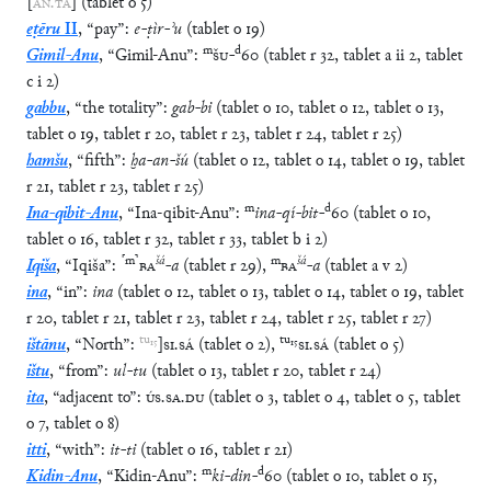
[
AN
.
TA
]
(
tablet
o
5
)
eṭēru
II
,
“
pay
”
:
e
-
ṭìr
-
ʾu
(
tablet
o
19
)
m
d
Gimil-Anu
,
“
Gimil-Anu
”
:
ŠU
-
60
(
tablet
r
32
,
tablet
a
ii
2
,
tablet
c
i
2
)
gabbu
,
“
the totality
”
:
gab
-
bi
(
tablet
o
10
,
tablet
o
12
,
tablet
o
13
,
tablet
o
19
,
tablet
r
20
,
tablet
r
23
,
tablet
r
24
,
tablet
r
25
)
hamšu
,
“
fifth
”
:
ḫa
-
an
-
šú
(
tablet
o
12
,
tablet
o
14
,
tablet
o
19
,
tablet
r
21
,
tablet
r
23
,
tablet
r
25
)
m
d
Ina-qibit-Anu
,
“
Ina-qibit-Anu
”
:
ina
-
qí
-
bit
-
60
(
tablet
o
10
,
tablet
o
16
,
tablet
r
32
,
tablet
r
33
,
tablet
b
i
2
)
⸢
m
⸣
šá
m
šá
Iqiša
,
“
Iqiša
”
:
BA
-
a
(
tablet
r
29
)
,
BA
-
a
(
tablet
a
v
2
)
ina
,
“
in
”
:
ina
(
tablet
o
12
,
tablet
o
13
,
tablet
o
14
,
tablet
o
19
,
tablet
r
20
,
tablet
r
21
,
tablet
r
23
,
tablet
r
24
,
tablet
r
25
,
tablet
r
27
)
tu
₁₅
tu
₁₅
ištānu
,
“
North
”
:
]
SI
.
SÁ
(
tablet
o
2
)
,
SI
.
SÁ
(
tablet
o
5
)
ištu
,
“
from
”
:
ul
-
tu
(
tablet
o
13
,
tablet
r
20
,
tablet
r
24
)
ita
,
“
adjacent to
”
:
ÚS
.
SA
.
DU
(
tablet
o
3
,
tablet
o
4
,
tablet
o
5
,
tablet
o
7
,
tablet
o
8
)
itti
,
“
with
”
:
it
-
ti
(
tablet
o
16
,
tablet
r
21
)
m
d
Kidin-Anu
,
“
Kidin-Anu
”
:
ki
-
din
-
60
(
tablet
o
10
,
tablet
o
15
,