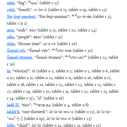
lú
!
rabû
,
“
big
”
:
GAL
(
tablet
r
35
)
rebû
,
“
fourth
”
:
re
-
bu
-
ú
(
tablet
o
13
,
tablet
o
19
,
tablet
r
23
)
m
.
d
Sin-leqi-unninni
,
“
Sin-leqi-unninni
”
:
30
-
TI
-
ÉR
(
tablet
r
35
,
tablet
c
ii
2
)
sūtu
,
“
seah
”
:
BÁN
(
tablet
o
13
,
tablet
r
20
,
tablet
r
24
)
!
ṣābu
,
“
people
”
:
ÉRIN
(
tablet
r
35
)
ṣiātu
,
“
distant time
”
:
ṣa
-
a
-
tú
(
tablet
r
26
)
m
.
d
Šamaš-eṭir
,
“
Šamaš-eṭir
”
:
UTU
-
SUR
(
tablet
r
30
)
m
.
d
nu
Šamaš-ittannu
,
“
Šamaš-ittannu
”
:
UTU
-
MU
(
tablet
r
23
,
tablet
r
26
)
ša
,
“
who(m)
”
:
šá
(
tablet
o
2
,
tablet
o
3
,
tablet
o
5
,
tablet
o
6
,
tablet
o
10
,
tablet
o
11
,
tablet
o
12
,
tablet
o
15
,
tablet
o
16
,
tablet
o
17
,
tablet
o
18
,
tablet
r
21
,
tablet
r
22
,
tablet
r
23
,
tablet
r
25
,
tablet
r
27
,
tablet
r
29
,
tablet
r
30
,
tablet
r
31
,
tablet
r
32
,
tablet
r
33
,
tablet
r
34
,
tablet
r
35
)
,
⸢
šá
⸣
(
tablet
o
16
)
tu
₁₅
šadû
II
,
“
east
”
:
KUR
.
RA
(
tablet
o
4
,
tablet
o
8
)
šalāšā'û
,
“
one-thirtieth
”
:
šá
-
la
-
ša
-
mu
-
ú
(
tablet
o
13
)
,
šá
-
la
-
ša
-
⸢
mu
⸣
-
[
ú
]
(
tablet
o
19
)
,
šá
-
la
-
šá
-
mu
-
ú
(
tablet
r
23
)
šalšu
,
“
third
”
:
šal
-
šú
(
tablet
o
14
,
tablet
r
21
,
tablet
r
25
)