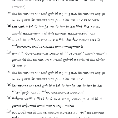
ŠE
.
NUMUN
MU
-
MEŠ
gab
-
bi
ù
re
-
bu
-
ú
ina
šá
-
la
-
ša
-
⸢
mu
⸣
-
[
ú
]
(reverse)
(
20
)
ina
ŠE
.
NUMUN
MU
-
MEŠ
gab
-
bi
ù
3
PI
3
BÁN
ŠE
.
NUMUN
zaq
-
pi
ul
-
tu
3
GUR
ŠE
.
NUMUN
zaq
-
pi
ina
bu
-
un
-
ni
-
e
ŠE
.
NUMUN
(
21
)
uru
m
MU
-
MEŠ
ù
šal
-
šú
ina
ḫa
-
an
-
šú
ina
šu
-
bat
É
-
ṣa
-
pu
-
nu
ma
-
la
ḪA
.
LA
-
šú
-
nu
šá
it
-
ti
EN
-
MEŠ
ḪA
.
LA
-
MEŠ
-
šu
-
nu
(
22
)
m
.
d
m
d
it
-
tab
-
šu
-
ú
60
-
DIN
-
su
-
E
u
ki
-
din
-
60
DUMU
-
MEŠ
šá
m
.
d
60
-
DU
-
A
a
-
di
12
-
TA
.
ÀM
ú
-
mar
-
raq
-
ma
-
ʾa
(
23
)
m
.
d
m
.
d
nu
a
-
na
60
-
NUMUN
-
GIŠ
DUMU
šá
UTU
-
MU
ina
-
an
-
din
-
ʾu
ḫa
-
an
-
šú
ina
ŠE
.
NUMUN
MU
-
MEŠ
gab
-
bi
ù
re
-
bu
-
ú
ina
šá
-
la
-
šá
-
mu
-
ú
(
24
)
ina
ŠE
.
NUMUN
MU
-
MEŠ
gab
-
bi
ù
3
PI
3
BÁN
ŠE
.
NUMUN
zaq
-
pi
ul
-
tu
3
GUR
ŠE
.
NUMUN
zaq
-
pi
ina
bu
-
un
-
ni
-
e
(
25
)
ŠE
.
NUMUN
MU
-
MEŠ
gab
-
bi
ù
šal
-
šú
ina
ḫa
-
an
-
šú
ina
šu
-
bat
uru
m
m
.
d
É
-
ṣa
-
pu
-
nu
šá
60
-
NUMUN
-
GIŠ
DUMU
šá
(
26
)
m
.
d
nu
m
UTU
-
MU
A
ŠEŠ
-
ʾu
-
ú
-
tu
a
-
na
u
₄
-
<
mu
>
ṣa
-
a
-
tú
šú
-
ú
pu
-
ut
a
-
ḫa
-
miš
a
-
na
mur
-
ru
-
qu
ma
-
la
(
27
)
ḪA
.
LA
-
šú
-
nu
šá
ina
ŠE
.
NUMUN
MU
-
MEŠ
u
šu
-
bat
IRI
MU
-
MEŠ
m
.
d
m
d
m
.
d