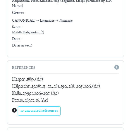
Acquisition: From
Khabaza, 1889 (Baghdad, 1.1889; purchased by R.F.
Harper)
Genre:
CANONICAL
➝
Literature
➝
Narrative
Script:
Middle Babylonian
(?)
Date: -
Dates in text:
REFERENCES
Harper, 1889
(Ac)
Hilprecht, 1908: 15, 72, 183-190, 188, 205-206
(Ac)
Kalla, 1999: 206–207
(Ac)
Peters, 1897: 16
(Ac)
10 uncurated references