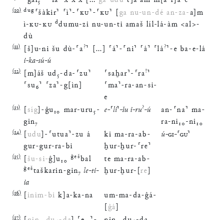
⸢
gal
₅
⸣
-
⸢
lá
⸣
x
x
x
[
…
ĝá
-
udu
t
]
a
àm
-
m
[
a
-
r
]
a
-
è
(
10
)
dug
⸢
šàkir
⸣
⸢
ì
⸣
-
⸢
KU
⸣
-
⸢
KU
⸣
[
ga
nu
-
un
-
dé
an
-
za
-
a
]
m
d
ì
-
KU
-
KU
dumu
-
zi
nu
-
un
-
ti
amaš
líl
-
lá
-
àm
<
al
>
-
dù
(
11
)
?
?
[
š
]
u
-
ni
šu
dù
-
⸢
a
⸣
[
…
]
⸢
á
⸣
-
⸢
ni
⸣
⸢
á
⸣
⸢
lá
⸣
-
e
ba
-
e
-
lá
i
-
ka
-
sú
-
ú
(
12
)
!
[
m
]
áš
ud
₅
-
da
-
⸢
zu
⸣
⸢
saḫar
⸣
-
⸢
ra
⸣
⸢
su
₆
⸣
⸢
za
⸣
-
g
[
ìn
]
⸢
ma
⸣
-
ra
-
an
-
si
-
e
(
13
)
?
[
síg
]
-
ĝu
₁₀
mar
-
uru
₅
-
e
-
⸢
li
⸣
-
šu
i
-
ru
-
ú
an
-
⸢
na
⸣
ma
-
gin
₇
ra
-
ni
₁₀
-
ni
₁₀
(
14
)
[
udu
]
-
⸢
utua
⸣
-
zu
á
ki
ma
-
ra
-
ab
-
ú
-
GI
-
⸢
GU
⸣
gur
-
gur
-
ra
-
bi
ḫur
-
ḫur
-
⸢
re
⸣
(
15
)
ĝeš
[
šu
-
si
-
ĝ
]
u
₁₀
bal
te
ma
-
ra
-
ab
-
ĝeš
taškarin
-
gin
₇
le
-
ti
-
ḫur
-
ḫur
-
[
re
]
ia
(
16
)
[
inim
-
bi
k
]
a
-
ka
-
na
um
-
ma
-
da
-
ĝá
-
[
ĝá
]
(
17
)