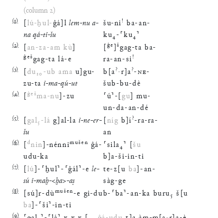
(column 2)
(
1
)
!
[
lú
-
ḫul
-
ĝá
]
l
lem
-
nu
a
-
šu
-
ni
ba
-
an
-
na
qá
-
ti
-
šu
ku
₄
-
⸢
ku
₄
⸣
(
2
)
ĝe
š
[
an
-
za
-
am
kù
]
[
]
gag
-
ta
ba
-
ĝeš
!
gag
-
ta
lá
-
e
ra
-
an
-
si
(
3
)
?
?
[
du
₁₀
-
ub
ama
u
]
gu
-
b
[
a
-
r
]
a
-
NE
-
zu
-
ta
i
-
ma
-
qú
-
ut
šub
-
bu
-
dè
(
4
)
ĝeš
[
ma
-
nu
]
-
zu
⸢
ú
⸣
-
[
gu
]
mu
-
un
-
da
-
an
-
dé
(
5
)
?
[
gal
₅
-
lá
g
]
al
-
la
i
-
ne
-
er
-
[
níg
b
]
í
-
ra
-
ra
-
šu
an
(
6
)
d
mušen
[
nin
]
-
nénni
ĝá
-
⸢
sila
₄
⸣
[
šu
udu
-
ka
b
]
a
-
ši
-
in
-
ti
(
7
)
[
lú
]
-
⸢
ḫul
⸣
-
⸢
ĝál
⸣
-
e
le
-
te
-
z
[
u
ba
]
-
an
-
sú
i
-
maḫ
-
<
ḫa
>
-
aṣ
sàg
-
ge
(
8
)
mušen
[
sú
]
r
-
dù
-
e
gi
-
dub
-
⸢
ba
⸣
-
an
-
ka
buru
₅
š
[
u
ba
]
-
⸢
ši
⸣
-
in
-
ti
(
9
)