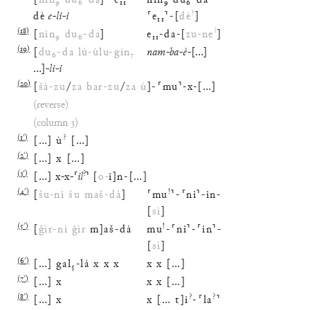
[
nin
₉
du
₆
-
da
]
⸢
e
₁₁
⸣
-
nin
₉
du
₆
-
da
?
dè
e
-
li
-
i
⸢
e
₁₁
⸣
-
[
dè
]
(
18
)
?
[
nin
₉
du
₆
-
da
]
e
₁₁
-
da
-
[
zu
-
ne
]
(
19
)
[
du
₆
-
da
lú
-
ùlu
-
gin
₇
nam
-
ba
-
è
-
[
…
]
…
]
-
li
-
i
(
20
)
[
šà
-
zu
/
za
bar
-
zu
/
za
ù
]
-
⸢
mu
⸣
-
x
-
[
…
]
(reverse)
(column 3)
(
1′
)
?
[
…
]
ù
[
…
]
(
2′
)
[
…
]
x
[
…
]
(
3′
)
?
[
…
]
x
-
x
-
⸢
il
⸣
[
o
-
i
]
n
-
[
…
]
(
4′
)
!
[
šu
-
ni
šu
maš
-
dà
]
⸢
mu
⸣
-
⸢
ni
⸣
-
in
-
[
sì
]
(
5′
)
!
[
ĝìr
-
ni
ĝìr
m
]
aš
-
dà
mu
-
⸢
ni
⸣
-
⸢
in
⸣
-
[
sì
]
(
6′
)
[
…
]
gal
₅
-
lá
x
x
x
x
x
[
…
]
(
7′
)
[
…
]
x
x
x
[
…
]
(
8′
)
?
?
[
…
]
x
x
[
…
t
]
i
-
⸢
la
⸣