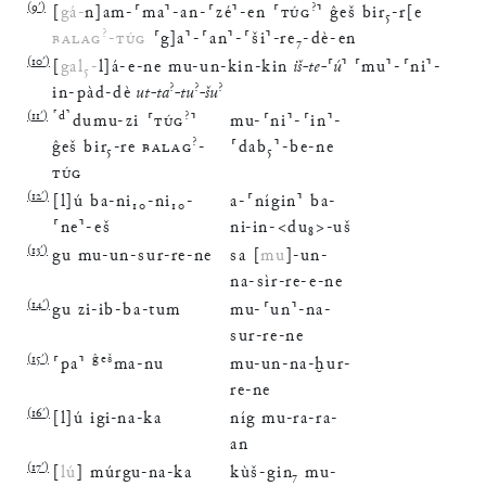
(
9′
)
?
[
gá
-
n
]
am
-
⸢
ma
⸣
-
an
-
⸢
zé
⸣
-
en
⸢
TÚG
⸣
ĝeš
bir
₅
-
r
[
e
?
BALAG
-
TÚG
⸢
g
]
a
⸣
-
⸢
an
⸣
-
⸢
ši
⸣
-
re
₇
-
dè
-
en
(
10′
)
[
gal
₅
-
l
]
á
-
e
-
ne
mu
-
un
-
kin
-
kin
iš
-
te
-
⸢
ú
⸣
⸢
mu
⸣
-
⸢
ni
⸣
-
?
?
?
in
-
pàd
-
dè
ut
-
ta
-
tu
-
šu
(
11′
)
⸢
d
⸣
?
dumu
-
zi
⸢
TÚG
⸣
mu
-
⸢
ni
⸣
-
⸢
in
⸣
-
?
ĝeš
bir
₅
-
re
BALAG
-
⸢
dab
₅
⸣
-
be
-
ne
TÚG
(
12′
)
[
l
]
ú
ba
-
ni
₁₀
-
ni
₁₀
-
a
-
⸢
nígin
⸣
ba
-
⸢
ne
⸣
-
eš
ni
-
in
-
<
du
₈
>
-
uš
(
13′
)
gu
mu
-
un
-
sur
-
re
-
ne
sa
[
mu
]
-
un
-
na
-
sìr
-
re
-
e
-
ne
(
14′
)
gu
zi
-
ib
-
ba
-
tum
mu
-
⸢
un
⸣
-
na
-
sur
-
re
-
ne
(
15′
)
ĝeš
⸢
pa
⸣
ma
-
nu
mu
-
un
-
na
-
ḫur
-
re
-
ne
(
16′
)
[
l
]
ú
igi
-
na
-
ka
níg
mu
-
ra
-
ra
-
an
(
17′
)
[
lú
]
múrgu
-
na
-
ka
kùš
-
gin
₇
mu
-