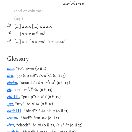
un
-
búr
-
re
(end of column)
(top)
(
1
)
[
…
]
x
x
x
[
…
]
x
x
x
x
(
2
)
?
?
[
…
]
x
x
x
mi
-
nu
(
3
)
?
?
lú
?
[
…
]
x
x
ʾ
x
x
mu
UMBISAG
Glossary
ana
,
“
to
”
:
a
-
na
(
o
ii
1
)
?
âru
,
“
go (up to)
”
:
i
-
ru
-
ú
(
o
ii
13
)
ekēku
,
“
scratch
”
:
ú
-
GI
-
⸢
GU
⸣
(
o
ii
14
)
eli
,
“
on
”
:
e
-
⸢
li
⸣
-
šu
(
o
ii
13
)
elû
III
,
“
go up
”
:
e
-
li
-
i
(
o
ii
17
)
-ya
,
“
my
”
:
le
-
ti
-
ia
(
o
ii
15
)
kasû
III
,
“
bind
”
:
i
-
ka
-
sú
-
ú
(
o
ii
11
)
lemnu
,
“
bad
”
:
lem
-
nu
(
o
ii
1
)
lētu
,
“
cheek
”
:
le
-
sú
(
o
ii
7
)
,
le
-
ti
-
ia
(
o
ii
15
)