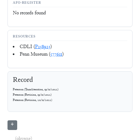
AFO-REGISTER
No records found
RESOURCES
CDLI (
P258923
)
Penn Museum (
577611
)
Record
Peterson
(
Transliteration
,
19/11/2022
)
Peterson
(
Revision
,
19/11/2022
)
Peterson
(
Revision
,
20/11/2022
)
⚘
(obverse)