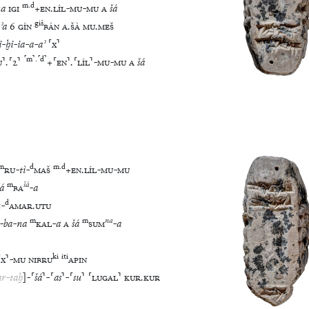
giš
ʾa
6
GÍN
BÁN
A
.
ŠÀ
MU
.
MEŠ
i
-
ḫi
-
ia
-
a
-
aʾ
⸢
x
⸣
⸢
m
⸣
.
⸢
d
⸣
U
⸣
.
⸢
2
⸣
+
⸢
EN
⸣
.
⸢
LÍL
⸣
-
MU
-
MU
A
šá
m
d
m
.
d
RU
-
tì
-
MAŠ
+
EN
.
LÍL
-
MU
-
MU
m
šá
šá
BA
-
a
d
u
-
AMAR
.
UTU
m
m
na
-
ba
-
na
KAL
-
a
A
šá
SUM
-
a
ki
iti
⸢
x
⸣
-
MU
NIBRU
APIN
ar
-
taḫ
]
-
⸢
šá
⸣
-
⸢
as
⸣
-
⸢
su
⸣
⸢
LUGAL
⸣
KUR
.
KUR