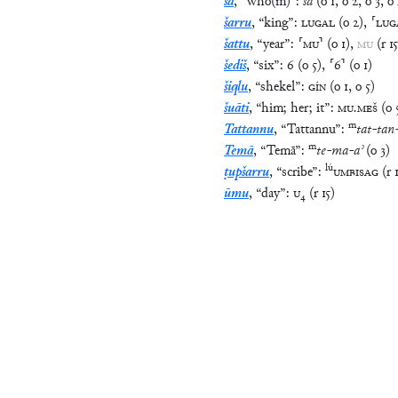
šarru
,
“
king
”
:
LUGAL
(
o
2
)
,
⸢
LUG
šattu
,
“
year
”
:
⸢
MU
⸣
(
o
1
)
,
MU
(
r
15
šediš
,
“
six
”
:
6
(
o
5
)
,
⸢
6
⸣
(
o
1
)
šiqlu
,
“
shekel
”
:
GÍN
(
o
1
,
o
5
)
šuāti
,
“
him; her; it
”
:
MU
.
MEŠ
(
o
m
Tattannu
,
“
Tattannu
”
:
tat
-
tan
m
Temā
,
“
Temā
”
:
te
-
ma
-
aʾ
(
o
3
)
lú
ṭupšarru
,
“
scribe
”
:
UMBISAG
(
r
ūmu
,
“
day
”
:
U
₄
(
r
15
)