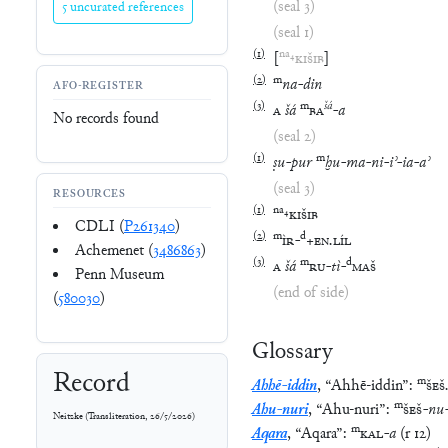
(seal 1)
(
1
)
na
₄
[
KIŠIB
]
(
2
)
m
na
-
din
AFO-REGISTER
(
3
)
m
šá
A
šá
BA
-
a
No records found
(seal 2)
(
1
)
m
ṣu
-
pur
ḫu
-
ma
-
ni
-
iʾ
-
ia
-
aʾ
(seal 3)
RESOURCES
(
1
)
na
₄
KIŠIB
CDLI (
P261340
)
(
2
)
m
d
ÌR
-
+
EN
.
LÍL
Achemenet (
3486863
)
(
3
)
m
d
A
šá
RU
-
tì
-
MAŠ
Penn Museum
(end of side)
(
580030
)
Glossary
Record
m
Ahhē-iddin
,
“
Ahhē-iddin
”
:
ŠEŠ
m
Ahu-nuri
,
“
Ahu-nuri
”
:
ŠEŠ
-
nu
Neitzke
(
Transliteration
,
26/5/2026
)
m
Aqara
,
“
Aqara
”
:
KAL
-
a
(
r
12
)
m
d
Arad-Enlil
,
“
Arad-Enlil
”
:
ÌR
-
+