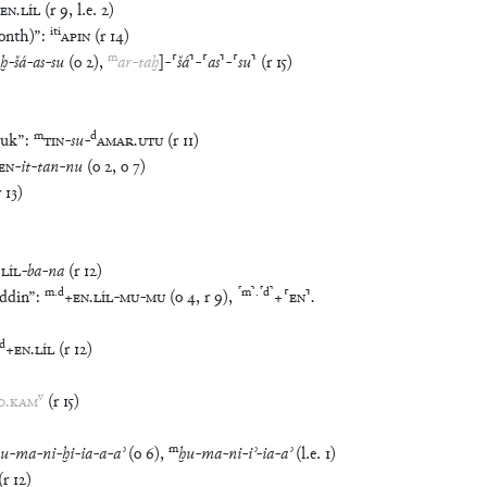
iti
onth)
”
:
APIN
(
r
14
)
m
aḫ
-
šá
-
as
-
su
(
o
2
)
,
ar
-
taḫ
]
-
⸢
šá
⸣
-
⸢
as
⸣
-
⸢
su
⸣
(
r
15
)
m
d
duk
”
:
TIN
-
su
-
AMAR
.
UTU
(
r
11
)
EN
-
it
-
tan
-
nu
(
o
2
,
o
7
)
r
13
)
.
LÍL
-
ba
-
na
(
r
12
)
m
.
d
⸢
m
⸣
.
⸢
d
⸣
ddin
”
:
+
EN
.
LÍL
-
MU
-
MU
(
o
4
,
r
9
)
,
+
⸢
EN
⸣
.
d
+
EN
.
LÍL
(
r
12
)
v
0
.
KAM
(
r
15
)
m
ḫu
-
ma
-
ni
-
ḫi
-
ia
-
a
-
aʾ
(
o
6
)
,
ḫu
-
ma
-
ni
-
iʾ
-
ia
-
aʾ
(
l.e.
1
)
(
r
12
)
3
)