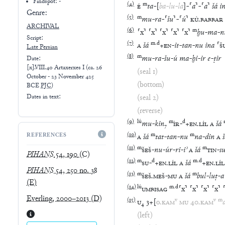
Genre:
(
5
)
m
mu
-
ra
-
⸢
šu
⸣
-
⸢
ú
⸣
KÙ
.
BABBAR
ARCHIVAL
(
6
)
m
⸢
x
⸣
⸢
x
⸣
⸢
x
⸣
⸢
x
⸣
⸢
x
⸣
ḫu
-
ma
-
n
Script:
(
7
)
m
.
d
A
šá
+
EN
-
it
-
tan
-
nu
ina
⸢
Š
Late
Persian
(
8
)
m
mu
-
ra
-
šu
-
ú
ma
-
ḫi
-
ir
e
-
ṭir
Date:
[x].VIII.40 Artaxerxes I
(
ca. 26
(seal 1)
October - 23 November 425
(bottom)
BCE
PJC
)
(seal 2)
Dates in text:
(reverse)
(
9
)
lú
m
d
mu
-
kin
₇
ÌR
-
+
EN
.
LÍL
A
šá
(
10
)
m
m
REFERENCES
A
šá
tat
-
tan
-
nu
na
-
din
A
(
11
)
m
m
ŠEŠ
-
nu
-
úr
-
ri
-
iʾ
A
šá
TIN
-
s
PIHANS
54, 190
(C)
(
12
)
m
d
m
.
d
SU
-
+
EN
.
LÍL
A
šá
+
EN
.
LÍL
PIHANS
54, 250 no. 38
(
13
)
m
m
ŠEŠ
.
MEŠ
-
MU
A
šá
bul
-
luṭ
-
a
(E)
(
14
)
lú
m
.
d
UMBISAG
⸢
x
⸣
⸢
x
⸣
⸢
x
⸣
⸢
x
⸣
Everling, 2000–2013
(D)
(
15
)
v
v
m
U
₄
3
+
[
o
.
KAM
MU
40
.
KAM
(left)
(seal 3)
5 uncurated references