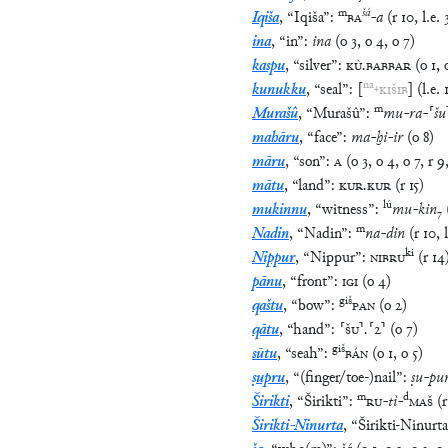
ina
,
“
in
”
:
ina
(
o
3
,
o
4
,
o
7
)
kaspu
,
“
silver
”
:
KÙ
.
BABBAR
(
o
1
,
na
₄
kunukku
,
“
seal
”
:
[
KIŠIB
]
(
l.e.
m
Murašû
,
“
Murašû
”
:
mu
-
ra
-
⸢
šu
mahāru
,
“
face
”
:
ma
-
ḫi
-
ir
(
o
8
)
māru
,
“
son
”
:
A
(
o
3
,
o
4
,
o
7
,
r
9
mātu
,
“
land
”
:
KUR
.
KUR
(
r
15
)
lú
mukinnu
,
“
witness
”
:
mu
-
kin
₇
m
Nadin
,
“
Nadin
”
:
na
-
din
(
r
10
,
ki
Nippur
,
“
Nippur
”
:
NIBRU
(
r
14
pānu
,
“
front
”
:
IGI
(
o
4
)
giš
qaštu
,
“
bow
”
:
PAN
(
o
2
)
qātu
,
“
hand
”
:
⸢
ŠU
⸣
.
⸢
2
⸣
(
o
7
)
giš
sūtu
,
“
seah
”
:
BÁN
(
o
1
,
o
5
)
ṣupru
,
“
(finger/toe-)nail
”
:
ṣu
-
pu
m
d
Širikti
,
“
Širikti
”
:
RU
-
tì
-
MAŠ
(
r
Širikti-Ninurta
,
“
Širikti-Ninurta
ša
,
“
who(m)
”
:
šá
(
o
1
,
o
2
,
o
3
,
o