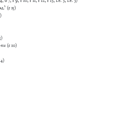
AL
⸣
(
r
15
)
)
5
)
-
nu
(
r
10
)
14
)