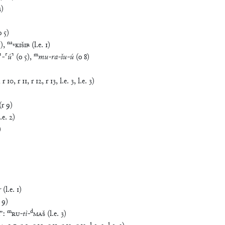
o
5
)
na
₄
1
)
,
KIŠIB
(
l.e.
1
)
m
⸣
-
⸢
ú
⸣
(
o
5
)
,
mu
-
ra
-
šu
-
ú
(
o
8
)
,
r
10
,
r
11
,
r
12
,
r
13
,
l.e.
3
,
l.e.
3
)
(
r
9
)
l.e.
2
)
)
r
(
l.e.
1
)
9
)
m
d
”
:
RU
-
tì
-
MAŠ
(
l.e.
3
)
4
,
o
7
,
r
9
,
r
10
,
r
11
,
r
12
,
r
13
,
l.e.
3
,
l.e.
3
)