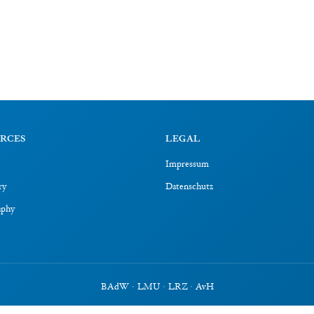
RCES
LEGAL
Impressum
ry
Datenschutz
aphy
BAdW
·
LMU
·
LRZ
·
AvH
©
2026
electronic Babylonian Library