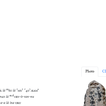
Library
Corpus
About
Tools
Projects
Photo
C
iti
v
À
šá
ŠU
šá
⸢
MU
⸣
⸢
40
⸣
.
KAM
m
.
d
PAN
šá
+
EN
-
it
-
tan
-
nu
-
a
-
a
šá
ina
URU
m
.
d
na
IGI
+
EN
.
LÍL
-
MU
-
MU
A
šá