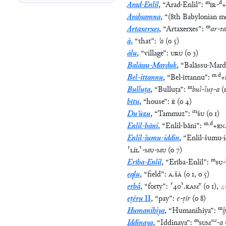
Arahsamna
,
“
(8th Babylonian m
m
Artaxerxes
,
“
Artaxerxes
”
:
ar
-
t
ā
,
“
that
”
:
ʾa
(
o
5
)
ālu
,
“
village
”
:
URU
(
o
3
)
Balāssu-Marduk
,
“
Balāssu-Mar
m
.
d
Bel-ittannu
,
“
Bel-ittannu
”
:
+
m
Bulluṭa
,
“
Bulluṭa
”
:
bul
-
luṭ
-
a
(
bītu
,
“
house
”
:
É
(
o
4
)
iti
Du'ūzu
,
“
Tammuz
”
:
ŠU
(
o
1
)
m
.
d
Enlil-bāni
,
“
Enlil-bāni
”
:
+
EN
Enlil-šumu-iddin
,
“
Enlil-šumu-i
⸢
LÍL
⸣
-
MU
-
MU
(
o
7
)
m
Erība-Enlil
,
“
Erība-Enlil
”
:
SU
-
eqlu
,
“
field
”
:
A
.
ŠÀ
(
o
1
,
o
5
)
v
erbâ
,
“
forty
”
:
⸢
40
⸣
.
KAM
(
o
1
)
,
4
eṭēru
II
,
“
pay
”
:
e
-
ṭir
(
o
8
)
m
Humanihiya
,
“
Humanihiya
”
:
m
na
Iddinaya
,
“
Iddinaya
”
:
SUM
-
a
m
šá
Iqiša
,
“
Iqiša
”
:
BA
-
a
(
r
10
,
l.e.