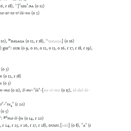
še
16
,
r
18
)
,
]
⸢
GIG
⸣
.
BA
(
o
12
)
na
-
at
-
ta
-
ti
-
šú
-
nu
(
o
2
)
še
še
10
)
,
IMGAGA
(
o
12
,
r
18
)
,
IMGAGA
]
(
o
16
)
) gur
”
:
GUR
(
o
9
,
o
10
,
o
12
,
o
13
,
o
16
,
r
17
,
r
18
,
r
19
)
,
(
o
3
)
im
(
o
12
,
r
18
)
u
(
o
3
)
im
-
ma
(
o
11
)
,
iš
-
me
-
⸢
šú
⸣
-
[
nu
-
ti
-
ma
(
o
15
)
,
id
-
daš
-
šú
-
t
⸣
-
⸢
tu
₄
⸣
(
r
20
)
(
o
5
)
giš
”
:
ma
-
ši
-
ḫu
(
o
14
,
r
20
)
,
r
24
,
r
25
,
r
26
,
r
27
,
r
28
)
,
DUMU
.
[
MEŠ
]
(
o
8
)
,
⸢
A
⸣
(
r