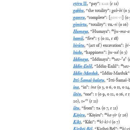
eṭēru
II
,
“
pay
”
:
KAR
(
r
21
)
gabbu
,
“
the totality
”
:
gab
-
bi
(
o
3
gamru
,
“
complete
”
:
[
gam
-
ri
]
(
o
gimirtu
,
“
totality
”
:
TIL
-
tì
(
o
16
)
m
Humaya
,
“
Humaya
”
:
ḫu
-
ma
-
a
hamiš
,
“
five
”
:
5
(
o
12
,
r
18
)
hirûtu
,
“
(act of) excavation
”
:
ḫi
-
hūdu
,
“
happiness
”
:
ḫu
-
ud
(
o
3
)
m
Iddinaya
,
“
Iddinaya
”
:
MU
-
⸢
a
⸣
(
m
Iddin-Enlil
,
“
Iddin-Enlil
”
:
MU
Iddin-Marduk
,
“
Iddin-Marduk
”
Itti-Šamaš-balaṭu
,
“
Itti-Šamaš-
ina
,
“
in
”
:
ina
(
o
3
,
o
6
,
o
11
,
o
14
ištēn
,
“
one
”
:
1
(
o
9
,
o
12
,
o
16
,
r
1
en
20
)
,
1
+
(
r
21
)
ištu
,
“
from
”
:
TA
(
o
7
,
r
21
)
m
Kāṣiru
,
“
Kāṣiru
”
:
ka
-
ṣir
(
r
26
)
m
Kikī
,
“
Kikī
”
:
ki
-
ki
-
i
(
o
7
)
m
Kiribti-Bēl
,
“
Kiribti-Bēl
”
:
ki
-
r