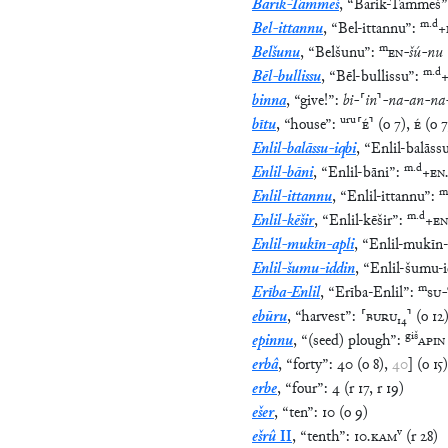
Barik-Tammeš
,
“
Barik-Tammeš
”
m
.
d
Bel-ittannu
,
“
Bel-ittannu
”
:
+
m
Belšunu
,
“
Belšunu
”
:
EN
-
šú
-
nu
m
.
d
Bēl-bullissu
,
“
Bēl-bullissu
”
:
binna
,
“
give!
”
:
bi
-
⸢
in
⸣
-
na
-
an
-
na
uru
bītu
,
“
house
”
:
⸢
É
⸣
(
o
7
)
,
É
(
o
7
Enlil-balāssu-iqbi
,
“
Enlil-balāss
m
.
d
Enlil-bāni
,
“
Enlil-bāni
”
:
+
EN
m
Enlil-ittannu
,
“
Enlil-ittannu
”
:
m
.
d
Enlil-kēšir
,
“
Enlil-kēšir
”
:
+
EN
Enlil-mukīn-apli
,
“
Enlil-mukīn-
Enlil-šumu-iddin
,
“
Enlil-šumu-i
m
Erība-Enlil
,
“
Erība-Enlil
”
:
SU
-
ebūru
,
“
harvest
”
:
⸢
BURU
₁₄
⸣
(
o
12
giš
epinnu
,
“
(seed) plough
”
:
APIN
erbâ
,
“
forty
”
:
40
(
o
8
)
,
40
]
(
o
15
)
erbe
,
“
four
”
:
4
(
r
17
,
r
19
)
ešer
,
“
ten
”
:
10
(
o
9
)
v
ešrû
II
,
“
tenth
”
:
10
.
KAM
(
r
28
)