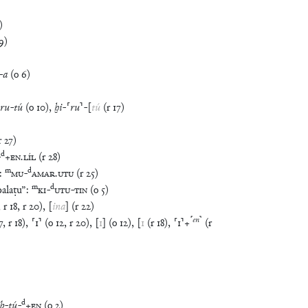
)
9
)
-
a
(
o
6
)
ru
-
tú
(
o
10
)
,
ḫi
-
⸢
ru
⸣
-
[
tú
(
r
17
)
r
27
)
d
-
+
EN
.
LÍL
(
r
28
)
m
d
:
MU
-
AMAR
.
UTU
(
r
25
)
m
d
balaṭu
”
:
KI
-
UTU
-
TIN
(
o
5
)
,
r
18
,
r
20
)
,
[
ina
]
(
r
22
)
⸢
en
⸣
7
,
r
18
)
,
⸢
1
⸣
(
o
12
,
r
20
)
,
[
1
]
(
o
12
)
,
[
1
(
r
18
)
,
⸢
1
⸣
+
(
r
d
ib
-
tú
-
+
EN
(
o
2
)