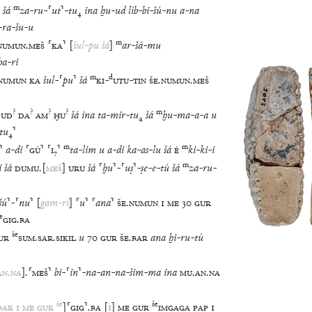
m
šá
za
-
ru
-
⸢
ut
⸣
-
tu
₄
ina
ḫu
-
ud
lìb
-
bi
-
šú
-
nu
a
-
na
-
ra
-
šu
-
u
m
NUMUN
.
MEŠ
⸢
KA
⸣
[
šul
-
pu
šá
]
ar
-
šá
-
mu
ba
-
ri
m
d
NUMUN
KA
šul
-
⸢
pu
⸣
šá
KI
-
UTU
-
TIN
ŠE
.
NUMUN
.
MEŠ
?
?
?
?
m
UD
DA
AM
ḪU
šá
ina
ta
-
mir
-
tu
₄
šá
ḫu
-
ma
-
a
-
a
u
tu
₄
⸣
m
m
⸣
a
-
di
⸢
GÚ
⸣
⸢
I
₇
⸣
ta
-
lim
u
a
-
di
ka
-
as
-
lu
šá
É
ki
-
ki
-
i
m
i
šá
DUMU
.
[
MEŠ
]
URU
šá
⸢
ḫu
⸣
-
⸢
uṣ
⸣
-
ṣe
-
e
-
tú
šá
za
-
ru
-
šú
⸣
-
⸢
nu
⸣
[
gam
-
ri
]
⸢
u
⸣
⸢
ana
⸣
ŠE
.
NUMUN
1
ME
30
GUR
e
GIG
.
BA
še
UR
SUM
.
SAR
.
SIKIL
u
70
GUR
ŠE
.
BAR
ana
ḫi
-
ru
-
tú
AN
.
NA
]
.
⸢
MEŠ
⸣
bi
-
⸢
in
⸣
-
na
-
an
-
na
-
šim
-
ma
ina
MU
.
AN
.
NA
še
še
BAR
1
ME
GUR
]
⸢
GIG
⸣
.
BA
[
1
]
ME
GUR
IMGAGA
PAP
1