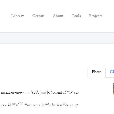
Library
Corpus
About
Tools
Projects
Photo
C
m
d
+
EN
.
LÍL
-
it
-
tan
-
nu
u
⸢
ŠEŠ
⸣
.
[
MEŠ
]
-
šú
A
.
MEŠ
šá
I
-
+
EN
m
⸢
tì
⸣
m
m
lú
-
ri
A
šá
⸢
ZI
⸣
MU
-
MU
A
šá
la
-
ba
-
ši
u
ki
-
na
-
at
-