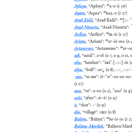
m
Aplaya
,
“
Aplaya
”
:
A
-
a
(
r
26
)
m
Aqara
,
“
Aqara
”
:
KAL
-
a
(
r
27
)
m
d
Arad-Enlil
,
“
Arad-Enlil
”
:
[
ÌR
-
⸢
Arad-Ninurta
,
“
Arad-Ninurta
”
:
m
Ardiya
,
“
Ardiya
”
:
ÌR
-
ía
(
r
27
)
m
Aršam
,
“
Aršam
”
:
ar
-
šá
-
mu
(
o
m
Artaxerxes
,
“
Artaxerxes
”
:
ar
-
t
adi
,
“
until
”
:
a
-
di
(
o
7
,
o
9
,
o
11
,
ahu
,
“
brother
”
:
⸢
ŠEŠ
⸣
.
[
MEŠ
]
-
šú
(
alpu
,
“
bull
”
:
GU
₄
(
o
8
)
,
GU
₄
.
MEŠ
-am
,
“
to me
”
:
bi
-
⸢
in
⸣
-
na
-
an
-
na
-
(
r
17
)
ana
,
“
to
”
:
a
-
na
(
o
3
)
,
⸢
ana
⸣
(
o
9
)
arki
,
“
after
”
:
ár
-
ki
(
o
15
)
ā
,
“
that
”
:
aʾ
(
o
15
)
ālu
,
“
village
”
:
URU
(
o
8
)
m
Balaṭu
,
“
Balaṭu
”
:
ba
-
la
-
ṭu
(
r
2
Balāssu-Marduk
,
“
Balāssu-Mar