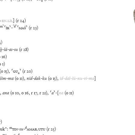
+
EN
.
LÍL
]
(
r
24
)
m
⸣
⸢
d
⸣
⸢
ÌR
⸣
-
⸢
MAŠ
⸣
(
r
23
)
4
)
aḫ
-
šá
-
as
-
su
(
r
28
)
o
16
)
o
1
)
(
o
15
)
,
⸢
GU
₄
⸣
(
r
20
)
šim
-
ma
(
o
11
)
,
nid
-
dak
-
ku
(
o
15
)
,
id
-
daš
-
šú
-
nu
-
ti
-
ma
]
,
ana
(
o
10
,
o
16
,
r
17
,
r
21
)
,
⸢
a
⸣
-
[
na
(
o
11
)
7
)
m
d
duk
”
:
TIN
-
su
-
AMAR
.
UTU
(
r
25
)