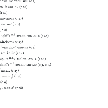
m
d
:
ba
-
rik
-
tam
-
meš
(
o
1
)
EN
-
it
-
tan
-
nu
(
r
26
)
(
r
27
)
+
EN
-
TIN
-
su
(
r
27
)
-
šim
-
ma
(
o
11
)
,
o
8
)
m
.
d
u-iqbi
”
:
+
EN
.
LÍL
-
TIN
-
su
-
E
(
r
26
)
.
LÍL
-
ba
-
na
(
r
25
)
.
d
+
EN
.
LÍL
-
it
-
tan
-
nu
(
o
1
)
.
LÍL
-
ke
-
šìr
(
r
24
)
m
.
d
apli
”
:
+
⸢
EN
⸣
.
LÍL
-
GIN
-
A
(
r
26
)
m
.
d
ddin
”
:
+
EN
.
LÍL
-
MU
-
MU
(
o
3
,
o
15
)
d
EN
.
LÍL
(
r
25
)
)
,
BURU
₁₄
]
(
r
18
)
(
o
9
)
v
,
40
.
KAM
(
r
28
)