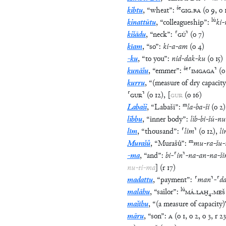
še
kibtu
,
“
wheat
”
:
GIG
.
BA
(
o
9
,
o
lú
kinattūtu
,
“
colleagueship
”
:
ki
-
kišādu
,
“
neck
”
:
⸢
GÚ
⸣
(
o
7
)
kīam
,
“
so
”
:
ki
-
a
-
am
(
o
4
)
-ku
,
“
to you
”
:
nid
-
dak
-
ku
(
o
15
)
še
kunāšu
,
“
emmer
”
:
⸢
IMGAGA
⸣
(
o
kurru
,
“
(measure of dry capacity
⸢
GUR
⸣
(
o
12
)
,
[
GUR
(
o
16
)
m
Labaši
,
“
Labaši
”
:
la
-
ba
-
ši
(
o
2
)
libbu
,
“
inner body
”
:
lìb
-
bi
-
šú
-
nu
līm
,
“
thousand
”
:
⸢
lim
⸣
(
o
12
)
,
l
m
Murašû
,
“
Murašû
”
:
mu
-
ra
-
šu
-
-ma
,
“
and
”
:
bi
-
⸢
in
⸣
-
na
-
an
-
na
-
š
nu
-
ti
-
ma
]
(
r
17
)
madattu
,
“
payment
”
:
⸢
man
⸣
-
⸢
da
lú
malāhu
,
“
sailor
”
:
MÁ
.
LAḪ
₄
.
MEŠ
mašīhu
,
“
(a measure of capacity)
māru
,
“
son
”
:
A
(
o
1
,
o
2
,
o
3
,
r
23