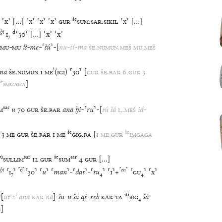
še
⸢
x
⸣
[
…
]
⸢
x
⸣
⸢
x
⸣
⸢
x
⸣
GUR
SUM
.
SAR
.
SIKIL
⸢
x
⸣
[
…
]
ḫi
d
I
₇
⸢
30
⸣
[
…
]
⸢
x
⸣
⸢
x
⸣
MU
-
MU
iš
-
me
-
⸢
šú
⸣
-
[
nu
-
ti
-
ma
ŠE
.
NUMUN
.
MEŠ
MU
.
MEŠ
!
na
ŠE
.
NUMUN
1
ME
(
igi
)
⸢
30
⸣
[
GUR
ŠE
.
BAR
6
GUR
3
še
IMGAGA
]
sar
M
u
70
GUR
ŠE
.
BAR
ana
ḫi
-
⸢
ru
⸣
-
[
tú
šá
I
₇
.
MEŠ
id
-
še
še
3
ME
GUR
ŠE
.
BAR
1
ME
GIG
.
BA
[
1
ME
GUR
IMGAGA
ú
sar
še
sar
SULLIM
12
GUR
SUM
4
GUR
[
…
]
ḫi
⸢
d
⸣
⸢
en
⸣
⸢
I
₇
⸣
⸢
30
⸣
⸢
u
⸣
⸢
man
⸣
-
⸢
dat
⸣
-
⸢
tu
₄
⸣
⸢
1
⸣
+
⸢
GU
₄
⸣
⸢
x
⸣
i
iti
-
[
ut
2
ana
KAR
na
]
-
šu
-
u
šá
qé
-
reb
KAR
TA
SIG
₄
šá
Š
]