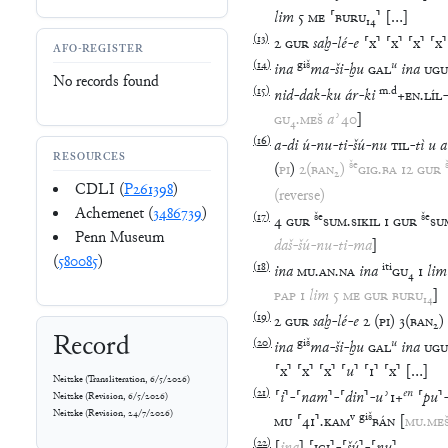
lim
5
ME
⸢
BURU
₁₄
⸣
[
…
]
(
13
)
2
GUR
saḫ
-
lé
-
e
⸢
x
⸣
⸢
x
⸣
⸢
x
⸣
⸢
x
⸣
AFO-REGISTER
(
14
)
giš
u
ina
ma
-
ši
-
ḫu
GAL
ina
UGU
No records found
(
15
)
m
.
d
nid
-
dak
-
ku
ár
-
ki
+
EN
.
LÍL
-
GU
₄
.
MEŠ
aʾ
40
]
(
16
)
a
-
di
ú
-
nu
-
ti
-
šú
-
nu
TIL
-
tì
u
a
RESOURCES
še
(
PI
)
2
(
BAN₂
)
GIG
.
BA
12
GUR
CDLI (
P261398
)
(reverse)
Achemenet (
3486739
)
(
17
)
še
še
4
GUR
SUM
.
SIKIL
1
GUR
SU
Penn Museum
daš
-
šú
-
nu
-
ti
-
ma
]
(
580085
)
(
18
)
iti
ina
MU
.
AN
.
NA
ina
GU
₄
1
lim
PAP
1
lim
5
ME
GUR
BURU
₁₄
]
(
19
)
2
GUR
saḫ
-
lé
-
e
2
(
PI
)
3
(
BAN₂
)
Record
(
20
)
giš
u
ina
ma
-
ši
-
ḫu
GAL
ina
UGU
⸢
x
⸣
⸢
x
⸣
⸢
x
⸣
⸢
u
⸣
⸢
1
⸣
⸢
x
⸣
[
…
]
Neitzke
(
Transliteration
,
6/5/2026
)
(
21
)
en
⸢
i
⸣
-
⸢
nam
⸣
-
⸢
din
⸣
-
uʾ
1
+
⸢
pu
⸣
Neitzke
(
Revision
,
6/5/2026
)
Neitzke
(
Revision
,
24/7/2026
)
v
giš
MU
⸢
41
⸣
.
KAM
BÁN
[
MU
.
ME
(
22
)