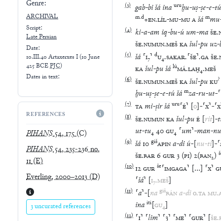
Genre:
(
3
)
uru
gab
-
bi
šá
ina
ḫu
-
uṣ
-
ṣe
-
e
-
tú
ARCHIVAL
m
.
d
m
+
EN
.
LÍL
-
MU
-
MU
A
šá
mu
Script:
(
4
)
ki
-
a
-
am
iq
-
bu
-
ú
um
-
ma
ŠE
.
Late
Persian
ŠE
.
NUMUN
.
MEŠ
KA
šul
-
pu
uz
-
Date:
(
5
)
d
šá
⸢
I
₇
⸣
U
₄
.
SAKAR
.
⸢
ŠE
⸣
.
GA
ŠE
.
10.III.40 Artaxerxes I
(
10 June
425 BCE
PJC
)
lú
KA
šul
-
pu
šá
MÁ
.
LAḪ
₄
.
MEŠ
Dates in text:
(
6
)
?
ŠE
.
NUMUN
.
MEŠ
KA
šul
-
pu
KU
m
ḫu
-
uṣ
-
ṣe
-
e
-
tú
šá
za
-
ru
-
ut
-
⸢
(
7
)
uru
TA
mi
-
ṣir
šá
⸢
É
⸣
[
o
]
-
⸢
x
⸣
-
⸢
x
REFERENCES
(
8
)
ŠE
.
NUMUN
KA
šul
-
pu
É
[
rit
]
-
t
ut
-
tu
₄
40
GU
₄
⸢
um
⸣
-
man
-
nu
PIHANS
54, 175
(C)
(
9
)
giš
šá
10
APIN
a
-
di
ú
-
[
nu
-
ti
]
-
⸢
PIHANS
54, 235-236 no.
š
ŠE
.
BAR
6
GUR
3
(
PI
)
2
(
BAN₂
)
11
(E)
(
10
)
še
12
GUR
⸢
IMGAGA
⸣
[
…
]
⸢
x
⸣
G
Everling, 2000–2013
(D)
⸢
šá
⸣
[
I
₇
.
MEŠ
]
(
11
)
giš
⸢
a
⸣
-
[
na
BÁN
a
-
di
o
.
TA
MU
.
iti
ina
[
GU
₄
]
3 uncurated references
(
12
)
⸢
1
⸣
⸢
lim
⸣
⸢
3
⸣
⸢
ME
⸣
⸢
GUR
⸣
[
ŠE
.