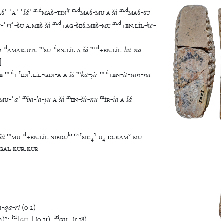
m
.
d
iṭ
m
.
d
m
.
d
AŠ
⸣
⸢
A
⸣
⸢
šá
⸣
MAŠ
-
TIN
MAŠ
-
MU
A
šá
MAŠ
-
SU
m
.
d
m
.
d
r
-
⸢
ri
⸣
-
ŠU
A
.
MEŠ
šá
+
AG
-
ŠEŠ
.
MEŠ
-
MU
+
EN
.
LÍL
-
ke
-
d
m
d
m
.
d
u
-
AMAR
.
UTU
SU
-
EN
.
LÍL
A
šá
+
EN
.
LÍL
-
ba
-
na
]
m
.
d
m
m
.
d
E
+
⸢
EN
⸣
.
LÍL
-
GIN
-
A
A
šá
ka
-
ṣir
+
EN
-
it
-
tan
-
nu
m
m
m
MU
-
⸢
a
⸣
ba
-
la
-
ṭu
A
šá
EN
-
šú
-
nu
ÌR
-
ía
A
šá
m
d
ki
iti
v
šá
MU
-
+
EN
.
LÍL
NIBRU
⸢
SIG
₄
⸣
U
₄
10
.
KAM
MU
GAL
KUR
.
KUR
a
-
qa
-
ri
(
o
2
)
iti
iti
h)
”
:
[
GU
₄
]
(
o
11
)
,
GU
₄
(
r
18
)