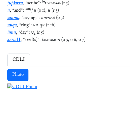
lú
ṭupšarru
,
“
scribe
”
:
UMBISAG
(
r
5
)
m
u
,
“
and
”
:
°
\
°
u
(
o
1
)
,
u
(
r
3
)
umma
,
“
saying:
”
:
um
-
ma
(
o
3
)
unqu
,
“
ring
”
:
un
-
qu
(
r
1b
)
ūmu
,
“
day
”
:
U
₄
(
r
5
)
zēru
II
,
“
seed(s)
”
:
ŠE
.
NUMUN
(
o
3
,
o
6
,
o
7
)
CDLI
Photo