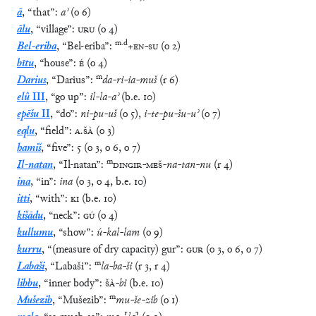
ā
,
“
that
”
:
aʾ
(
o
6
)
ālu
,
“
village
”
:
URU
(
o
4
)
m
.
d
Bel-eriba
,
“
Bel-eriba
”
:
+
EN
-
SU
(
o
2
)
bītu
,
“
house
”
:
É
(
o
4
)
m
Darius
,
“
Darius
”
:
da
-
ri
-
ia
-
muš
(
r
6
)
elû
III
,
“
go up
”
:
il
-
la
-
aʾ
(
b.e.
10
)
epēšu
II
,
“
do
”
:
ni
-
pu
-
uš
(
o
5
)
,
i
-
te
-
pu
-
šu
-
uʾ
(
o
7
)
eqlu
,
“
field
”
:
A
.
ŠÀ
(
o
3
)
hamiš
,
“
five
”
:
5
(
o
3
,
o
6
,
o
7
)
m
Il-natan
,
“
Il-natan
”
:
DINGIR
-
MEŠ
-
na
-
tan
-
nu
(
r
4
)
ina
,
“
in
”
:
ina
(
o
3
,
o
4
,
b.e.
10
)
itti
,
“
with
”
:
KI
(
b.e.
10
)
kišādu
,
“
neck
”
:
GÚ
(
o
4
)
kullumu
,
“
show
”
:
ú
-
kal
-
lam
(
o
9
)
kurru
,
“
(measure of dry capacity) gur
”
:
GUR
(
o
3
,
o
6
,
o
7
)
m
Labaši
,
“
Labaši
”
:
la
-
ba
-
ši
(
r
3
,
r
4
)
libbu
,
“
inner body
”
:
ŠÀ
-
bi
(
b.e.
10
)
m
Mušezib
,
“
Mušezib
”
:
mu
-
še
-
zib
(
o
1
)