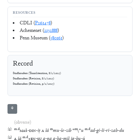
RESOURCES
CDLI (
P261478
)
Achemenet (
2132888
)
Penn Museum (
580161
)
Record
Stadhouders
(
Transliteration
,
8/2/2025
)
Stadhouders
(
Revision
,
8/2/2025
)
Stadhouders
(
Revision
,
9/2/2025
)
⚘
(obverse)
(
1
)
m
.
d
m
m
m
.
d
MAŠ
-
DIN
-
iṭ
A
šá
mu
-
še
-
zib
°
\
°
u
ad
-
gi
-
ši
-
ri
-
zab
-
du
(
2
)
m
.
d
A
šá
+
EN
-
SU
a
-
na
a
-
ḫa
-
míš
iq
-
bu
-
ú