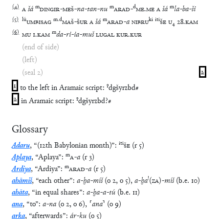
(
4
)
m
m
d
m
A
šá
DINGIR
-
MEŠ
-
na
-
tan
-
nu
ARAD
-
ME
.
ME
A
šá
la
-
ba
-
ši
(
5
)
lú
m
.
d
m
ki
iti
UMBISAG
MAŠ
-
ŠUR
A
šá
ARAD
-
a
NIBRU
ŠE
U
₄
28
.
KAM
(
6
)
m
MU
1
.
KAM
da
-
ri
-
ia
-
muš
LUGAL
KUR
.
KUR
(end of side)
(left)
(seal 2)
2
1
to the left in Aramaic script: ˀdgšyrzbd#
2
in Aramaic script: ˀdgšyrzbd?#
Glossary
iti
Adaru
,
“
(12th Babylonian month)
”
:
ŠE
(
r
5
)
m
Aplaya
,
“
Aplaya
”
:
A
-
a
(
r
3
)
m
Ardiya
,
“
Ardiya
”
:
ARAD
-
a
(
r
5
)
!
ahāmiš
,
“
each other
”
:
a
-
ḫa
-
míš
(
o
2
,
o
5
)
,
a
-
ḫa
(
ZA
)
-
míš
(
b.e.
10
)
ahāta
,
“
in equal shares
”
:
a
-
ḫa
-
a
-
tú
(
b.e.
11
)
ana
,
“
to
”
:
a
-
na
(
o
2
,
o
6
)
,
⸢
ana
⸣
(
o
9
)
arka
,
“
afterwards
”
:
ár
-
ku
(
o
5
)