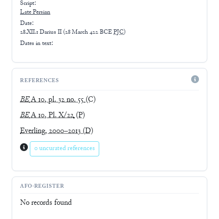
Script:
Late
Persian
Date:
28.XII.1 Darius II
(
28 March 422 BCE
PJC
)
Dates in text:
REFERENCES
BE
A 10, pl. 32 no. 55
(C)
BE
A 10, Pl. X/22
(P)
Everling, 2000–2013
(D)
0 uncurated references
AFO-REGISTER
No records found