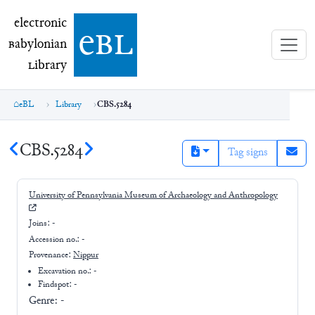
electronic Babylonian Library (eBL)
electronic
e
bl
B
abylonian
L
ibrary
eBL
Library
CBS.5284
CBS.5284
Tag signs
University of Pennsylvania Museum of Archaeology and Anthropology
Joins:
-
Accession no.:
-
Provenance:
Nippur
Excavation no.:
-
Findspot: -
Genre:
-