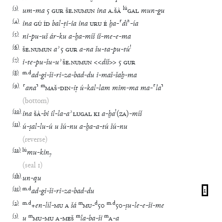
(
3
)
lú
um
-
ma
5
GUR
ŠE
.
NUMUN
ina
A
.
ŠÀ
GAL
mun
-
gu
(
4
)
ina
GÚ
ÍD
bal
-
ṭi
-
ia
ina
URU
É
ḫa
-
⸢
di
⸣
-
ía
(
5
)
ni
-
pu
-
uš
ár
-
ku
a
-
ḫa
-
míš
iš
-
me
-
e
-
ma
(
6
)
!
ŠE
.
NUMUN
aʾ
5
GUR
a
-
na
šu
-
ta
-
pu
-
tú
(
7
)
i
-
te
-
pu
-
šu
-
uʾ
ŠE
.
NUMUN
<<
diš
>>
5
GUR
(
8
)
m
.
d
ad
-
gi
-
ši
-
ri
-
za
-
bad
-
du
i
-
maš
-
šaḫ
-
ma
(
9
)
m
⸢
ana
⸣
MAŠ
-
DIN
-
iṭ
ú
-
kal
-
lam
mim
-
ma
ma
-
⸢
la
⸣
(bottom)
(
10
)
!
ina
ŠÀ
-
bi
il
-
la
-
aʾ
LUGAL
KI
a
-
ḫa
(
ZA
)
-
míš
(
11
)
ú
-
ṣal
-
lu
-
ú
u
šú
-
nu
a
-
ḫa
-
a
-
tú
šú
-
nu
(reverse)
(
1a
)
lú
mu
-
kin
₇
(seal 1)
(
1b
)
un
-
qu
(
1c
)
m
.
d
ad
-
gi
-
ši
-
ri
-
za
-
bad
-
du
1
(
2
)
m
.
d
m
d
m
.
d
+
en
-
líl
-
MU
A
šá
MU
-
50
50
-
ṣu
-
le
-
e
-
ši
-
me
(
3
)
m
m
m
u
MU
-
MU
A
-
MEŠ
la
-
ba
-
ši
A
-
a