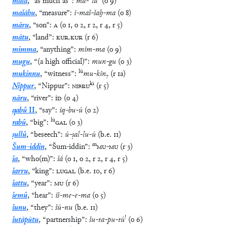
mala
,
“
as much as
”
:
ma
-
⸢
la
⸣
(
o
9
)
mašāhu
,
“
measure
”
:
i
-
maš
-
šaḫ
-
ma
(
o
8
)
māru
,
“
son
”
:
A
(
o
1
,
o
2
,
r
2
,
r
4
,
r
5
)
mātu
,
“
land
”
:
KUR
.
KUR
(
r
6
)
mimma
,
“
anything
”
:
mim
-
ma
(
o
9
)
mugu
,
“
(a high official)
”
:
mun
-
gu
(
o
3
)
lú
mukinnu
,
“
witness
”
:
mu
-
kin
₇
(
r
1a
)
ki
Nippur
,
“
Nippur
”
:
NIBRU
(
r
5
)
nāru
,
“
river
”
:
ÍD
(
o
4
)
qabû
II
,
“
say
”
:
iq
-
bu
-
ú
(
o
2
)
lú
rabû
,
“
big
”
:
GAL
(
o
3
)
ṣullû
,
“
beseech
”
:
ú
-
ṣal
-
lu
-
ú
(
b.e.
11
)
m
Šum-iddin
,
“
Šum-iddin
”
:
MU
-
MU
(
r
3
)
ša
,
“
who(m)
”
:
šá
(
o
1
,
o
2
,
r
2
,
r
4
,
r
5
)
šarru
,
“
king
”
:
LUGAL
(
b.e.
10
,
r
6
)
šattu
,
“
year
”
:
MU
(
r
6
)
šemû
,
“
hear
”
:
iš
-
me
-
e
-
ma
(
o
5
)
šunu
,
“
they
”
:
šú
-
nu
(
b.e.
11
)
!
šutāpūtu
,
“
partnership
”
:
šu
-
ta
-
pu
-
tú
(
o
6
)