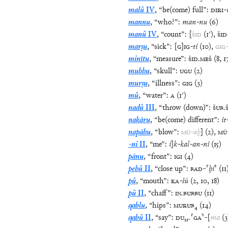
malû
IV
,
“
be(come) full
”
:
DIRI
-
mannu
,
“
who?
”
:
man
-
nu
(
6
)
manû
IV
,
“
count
”
:
[
ŠID
(
1′
)
,
ŠID
marṣu
,
“
sick
”
:
[
G
]
IG
-
ti
(
10
)
,
GIG
minītu
,
“
measure
”
:
ŠID
.
MEŠ
(
8
,
1
muhhu
,
“
skull
”
:
UGU
(
2
)
murṣu
,
“
illness
”
:
GIG
(
3
)
mû
,
“
water
”
:
A
(
1′
)
nadû
III
,
“
throw (down)
”
:
ŠUB
.
nakāru
,
“
be(come) different
”
:
it
napāhu
,
“
blow
”
:
MÚ
-
aḫ
]
(
2
)
,
MÚ
-ni
II
,
“
me
”
:
i
]
k
-
kal
-
an
-
ni
(
15
)
pānu
,
“
front
”
:
IGI
(
4
)
pehû
II
,
“
close up
”
:
BAD
-
⸢
ḫi
⸣
(
11
pû
,
“
mouth
”
:
KA
-
šú
(
2
,
10
,
18
)
pû
II
,
“
chaff
”
:
IN
.
BUBBU
(
11
)
qablu
,
“
hips
”
:
MURUB
₄
(
14
)
qabû
II
,
“
say
”
:
DU
₁₁
.
⸢
GA
⸣
-
[
ma
(
3