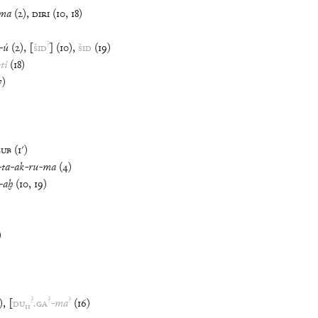
ma
(
2
)
,
DIRI
(
10
,
18
)
?
-
ú
(
2
)
,
[
ŠID
]
(
10
)
,
ŠID
(
19
)
-
ti
(
18
)
7
)
ŠUB
(
1′
)
-
ta
-
ak
-
ru
-
ma
(
4
)
-
aḫ
(
10
,
19
)
)
?
?
?
)
,
[
DU
₁₁
.
GA
-
ma
(
16
)