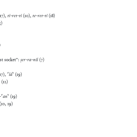
17
)
,
ti
-
ret
-
ti
(
10
)
,
te
-
ret
-
ti
(
18
)
5
)
)
st socket
”
:
ṣer
-
ra
-
niš
(
7
)
17
)
,
⸢
šá
⸣
(
19
)
(
12
)
-
⸢
an
⸣
(
19
)
(
10
,
19
)