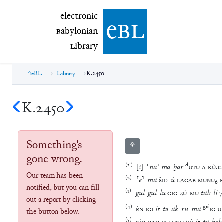
electronic Babylonian Library (eBL)
electronic
e
bl
B
abylonian
L
ibrary
eBL
Library
K.2450
K.2450
Something's
⚘
gone wrong.
(
1′
)
d
[
i
]
-
⸢
na
⸣
ma
-
ḫar
UTU
A
KÙ
.
G
Our team has been
(
2
)
⸢
e
⸣
-
ma
ŠID
-
ú
LAGAB
MUNU
₆
notified, but you can fill
(
3
)
gul
-
gul
-
lu
GIG
ZÚ
-
MU
tab
-
li
out a report by clicking
(
4
)
giš
ÉN
IGI
it
-
ta
-
ak
-
ru
-
ma
IG
U
the button below.
(
5
)