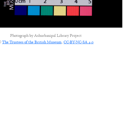
Photograph by
Ashurbanipal Library Project
©
The Trustees of the British Museum
,
CC-BY-NC-SA 4.0