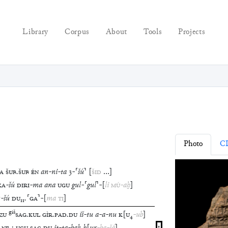
Library
Corpus
About
Tools
Projects
Photo
C
A
ŠUB
.
ŠUB
ÉN
an
-
ni
-
ta
3
-
⸢
šú
⸣
[
ŠID
…
]
KA
-
šú
DIRI
-
ma
ana
UGU
gul
-
⸢
gul
⸣
-
[
li
MÚ
-
aḫ
]
7
-
šú
DU
₁₁
.
⸢
GA
⸣
-
[
ma
TI
]
giš
ZU
SAG
.
KUL
GÌR
.
PAD
.
DU
iš
-
tu
a
-
a
-
nu
K
[
U
₄
-
ub
]
1