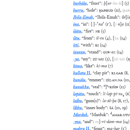
hurbāšu
,
“
frost
”
:
ḫ
[
ur
-
ba
-
šá
]
(
5
)
hurru
,
“
hole
”
:
ḪABRUD
(
11
)
,
ḪAB
Ibila-Emah
,
“
Ibila-Emah
”
:
ibi
]
l
ina
,
“
in
”
:
[
i
]
-
⸢
na
⸣
(
1′
)
,
[
i
-
n
]
a
(
11
išātu
,
“
fire
”
:
NE
(
5
)
ištu
,
“
from
”
:
iš
-
tu
(
4
)
,
[
TA
(
14
)
itti
,
“
with
”
:
KI
(
14
)
izuzzu
,
“
stand
”
:
GUB
-
az
(
14
)
-ya
,
“
my
”
:
ZÚ
-
MU
(
3
)
,
[
ZÚ
-
MU
(
1
kīma
,
“
like
”
:
ki
-
ma
(
7
)
kullatu
II
,
“
clay pit
”
:
KI
.
GAR
(
8
,
kunāšu
,
“
emmer
”
:
ZÍZ
.
AN
.
NA
(
10
n
a
₄
kunukku
,
“
seal
”
:
]
KIŠIB
(
12
)
lapātu
,
“
touch
”
:
li
-
lap
-
pi
-
tu
₄
(
6
lašhu
,
“
gum(s)
”
:
la
-
áš
-
ḫa
(
8
,
17
)
libbu
,
“
inner body
”
:
ŠÀ
(
10
,
19
)
d
Marduk
,
“
Marduk
”
:
AMAR
.
UTU
-ma
,
“
and
”
:
tu
]
-
ri
-
dam
-
ma
(
14
)
mahru
II
,
“
front
”
:
ma
-
ḫar
(
1′
)