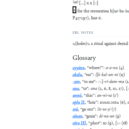
(
20
)
[
…
]
x
x
[
o
]
1
for the restoration h[ur-ba
P417297), line 6.
EBL NOTES
%(holes)% a ritual against dental
Glossary
ayyānu
,
“
where?
”
:
a
-
a
-
nu
(
4
)
akālu
,
“
eat
”
:
i
]
k
-
kal
-
an
-
ni
(
15
)
-am
,
“
to me
”
:
tu
]
-
ri
-
dam
-
ma
(
1
ana
,
“
to
”
:
ana
(
2
,
6
,
8
,
10
,
17
)
,
[
annû
,
“
this
”
:
an
-
ni
-
ta
(
1′
)
aplu
II
,
“
heir
”
:
DUMU
.
NITA
(
6
)
,
aṣû
,
“
go out
”
:
lit
-
ta
-
ṣi
(
7
)
ašnan
,
“
grain
”
:
áš
-
na
-
an
(
9
)
ašru
III
,
“
place
”
:
KI
(
9
)
,
[
KI
(
18
)