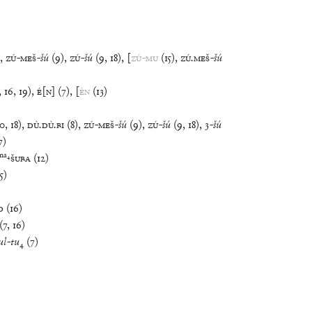
,
ZÚ
-
MEŠ
-
šú
(
9
)
,
ZÚ
-
šú
(
9
,
18
)
,
[
ZÚ
-
MU
(
15
)
,
ZÚ
.
MEŠ
-
šú
,
16
,
19
)
,
É
[
N
]
(
7
)
,
[
ÉN
(
13
)
10
,
18
)
,
DÙ
.
DÙ
.
BI
(
8
)
,
ZÚ
-
MEŠ
-
šú
(
9
)
,
ZÚ
-
šú
(
9
,
18
)
,
3
-
šú
7
)
na
₄
ŠUBA
(
12
)
5
)
D
(
16
)
(
7
,
16
)
ul
-
tu
₄
(
7
)