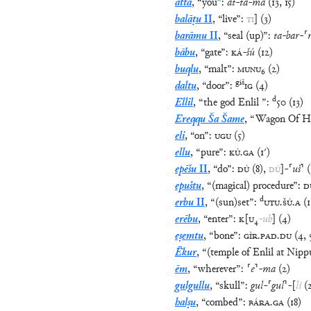
attā
,
“
you
”
:
at
-
ta
-
ma
(
13
,
15
)
balāṭu
II
,
“
live
”
:
TI
]
(
3
)
barāmu
II
,
“
seal (up)
”
:
ta
-
bar
-
⸢
bābu
,
“
gate
”
:
KÁ
-
šú
(
12
)
buqlu
,
“
malt
”
:
MUNU
₆
(
2
)
giš
daltu
,
“
door
”
:
IG
(
4
)
d
Ellil
,
“
the god Enlil
”
:
50
(
13
)
Ereqqu Ša Šame
,
“
Wagon Of H
eli
,
“
on
”
:
UGU
(
5
)
ellu
,
“
pure
”
:
KÙ
.
GA
(
1′
)
epēšu
II
,
“
do
”
:
DÙ
(
8
)
,
DÙ
]
-
⸢
uš
⸣
(
epuštu
,
“
(magical) procedure
”
:
D
d
erbu
II
,
“
(sun)set
”
:
UTU
.
ŠÚ
.
A
(
1
erēbu
,
“
enter
”
:
K
[
U
₄
-
ub
]
(
4
)
eṣemtu
,
“
bone
”
:
GÌR
.
PAD
.
DU
(
4
,
Ēkur
,
“
(temple of Enlil at Nipp
ēm
,
“
wherever
”
:
⸢
e
⸣
-
ma
(
2
)
gulgullu
,
“
skull
”
:
gul
-
⸢
gul
⸣
-
[
li
(
halṣu
,
“
combed
”
:
BÁRA
.
GA
(
18
)