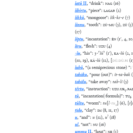
šatû
II
,
“
drink
”
:
NAG
(
16
)
šibirtu
,
“
piece
”
:
LAGAB
(
2
)
šikkû
,
“
mongoose
”
:
šik
-
ke
-
e
(
7
)
šinnu
,
“
tooth
”
:
ZÚ
-
MU
(
3
)
,
ZÚ
(
5
)
(
17
)
šiptu
,
“
incantation
”
:
ÉN
(
1′
,
4
,
10
šīru
,
“
flesh
”
:
UZU
(
4
)
-šu
,
“
his
”
:
3
-
⸢
šú
⸣
(
1′
)
,
KA
-
šú
(
2
,
(
10
,
19
)
,
KÁ
-
šú
(
12
)
,
[
DÙ
.
DÙ
.
BI
(
1
šubû
,
“
(a semiprecious stone)
”
:
tabāku
,
“
pour (out)
”
:
it
-
ta
-
bak
(
tabālu
,
“
take away
”
:
tab
-
li
(
3
)
têrtu
,
“
instruction
”
:
UZU
.
UR
₅
.
BA
tû
,
“
incantation(-formula)
”
:
TU
₆
tûltu
,
“
worm
”
:
tu
[
l
-
tu
₄
]
(
6
)
,
[
t
]
ṭīdu
,
“
clay
”
:
IM
(
8
,
11
,
17
)
?
u
,
“
and
”
:
u
(
12
)
,
u
(
18
)
ul
,
“
not
”
:
NU
(
16
)
ummu
II
,
“
heat
”
:
NE
(
5
)