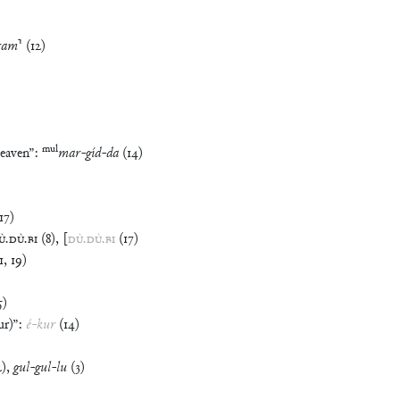
ram
⸣
(
12
)
mul
eaven
”
:
mar
-
gíd
-
da
(
14
)
17
)
Ù
.
DÙ
.
BI
(
8
)
,
[
DÙ
.
DÙ
.
BI
(
17
)
1
,
19
)
5
)
ur)
”
:
é
-
kur
(
14
)
2
)
,
gul
-
gul
-
lu
(
3
)