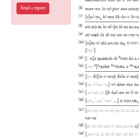
GÌR
.
PAD
.
DU
UGU
ZÚ
it
-
ta
-
bak
Send a report
(
6
)
man
-
nu
lu
-
uš
-
pur
ana
DUM
(
7
)
[
t
]
ul
-
tu
₄
ki
-
ma
šik
-
ke
-
e
lit
-
t
(
8
)
DÙ
.
DÙ
.
BI
la
-
áš
-
ḫa
šá
IM
KI
.
GA
(
9
)
ZÚ
-
MEŠ
-
šú
áš
-
na
-
an
tu
-
rat
-
t
(
10
)
[
G
]
IG
-
ti
ZÍZ
.
AN
.
NA
GI
₆
ti
-
ret
-
?
[
ŠID
]
(
11
)
d
[
i
-
n
]
a
ḪABRUD
šá
UTU
.
ŠÚ
.
A
(
12
)
n
a
₄
na
₄
na
₄
[
ina
]
KIŠIB
ŠUBA
u
K
(
13
)
[
ÉN
ibi
]
la
-
é
-
maḫ
ibila
-
é
-
maḫ
(
14
)
[
TA
é
-
kur
tu
]
-
ri
-
dam
-
ma
in
(
15
)
[
ZÚ
-
MU
šá
i
]
k
-
kal
-
an
-
ni
li
-
is
(
16
)
?
?
?
[
DU
₁₁
.
GA
-
ma
…
]
x
UZU
.
UR
₅
(
17
)
[
DÙ
.
DÙ
.
BI
la
-
áš
-
ḫa
šá
IM
KI
.
G
rat
-
ta
(
18
)
[
KI
ZÚ
-
šú
GIG
-
ti
ZÍZ
.
AN
.
NA
G
]
(
19
)
[
ana
ŠÀ
la
-
áš
-
ḫi
MÚ
-
aḫ
ÉN
3
-