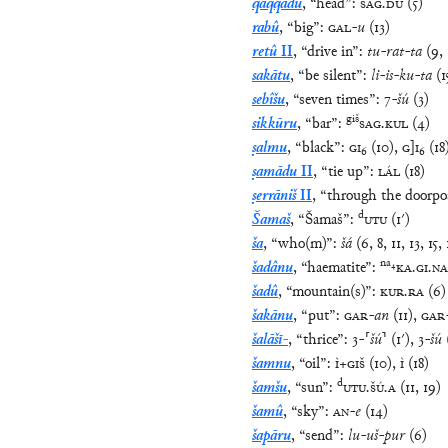
qaqqadu
,
“
head
”
:
SAG
.
DU
(
5
)
rabû
,
“
big
”
:
GAL
-
u
(
13
)
retû
II
,
“
drive in
”
:
tu
-
rat
-
ta
(
9
,
sakātu
,
“
be silent
”
:
li
-
is
-
ku
-
ta
(
1
sebîšu
,
“
seven times
”
:
7
-
šú
(
3
)
giš
sikkūru
,
“
bar
”
:
SAG
.
KUL
(
4
)
ṣalmu
,
“
black
”
:
GI
₆
(
10
)
,
G
]
I
₆
(
18
ṣamādu
II
,
“
tie up
”
:
LÁL
(
18
)
ṣerrāniš
II
,
“
through the doorpo
d
Šamaš
,
“
Šamaš
”
:
UTU
(
1′
)
ša
,
“
who(m)
”
:
šá
(
6
,
8
,
11
,
13
,
15
,
na
₄
šadânu
,
“
haematite
”
:
KA
.
GI
.
NA
šadû
,
“
mountain(s)
”
:
KUR
.
RA
(
6
)
šakānu
,
“
put
”
:
GAR
-
an
(
11
)
,
GAR
šalāšī-
,
“
thrice
”
:
3
-
⸢
šú
⸣
(
1′
)
,
3
-
šú
šamnu
,
“
oil
”
:
Ì
+
GIŠ
(
10
)
,
Ì
(
18
)
d
šamšu
,
“
sun
”
:
UTU
.
ŠÚ
.
A
(
11
,
19
)
šamû
,
“
sky
”
:
AN
-
e
(
14
)
šapāru
,
“
send
”
:
lu
-
uš
-
pur
(
6
)