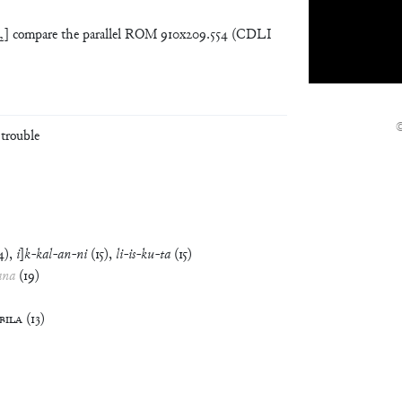
-ša₂] compare the parallel ROM 910x209.554 (CDLI
 trouble
4
)
,
i
]
k
-
kal
-
an
-
ni
(
15
)
,
li
-
is
-
ku
-
ta
(
15
)
ana
(
19
)
IBILA
(
13
)