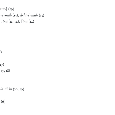
RUD
]
(
19
)
a
-
é
-
maḫ
(
13
)
,
ibila
-
é
-
maḫ
(
13
)
)
,
ina
(
11
,
14
)
,
[
ina
(
12
)
5
)
17
)
,
17
,
18
)
)
,
la
-
áš
-
ḫi
(
10
,
19
)
(
6
)