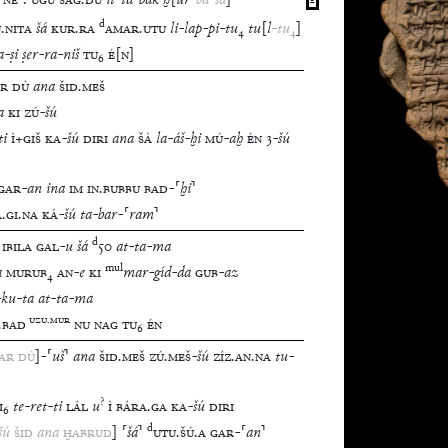
NE
:
UGU
SAG
.
DU
it
-
ta
-
bak
ḫ
[
ur
-
ba
-
šá
]
d
U
.
NITA
šá
KUR
.
RA
AMAR
.
UTU
li
-
lap
-
pi
-
tu
₄
tu
[
l
-
tu
₄
]
a
-
ṣi
ṣer
-
ra
-
niš
TU
₆
É
[
N
]
R
DÙ
ana
ŠID
.
MEŠ
a
KI
ZÚ
-
šú
ti
Ì
+
GIŠ
KA
-
šú
DIRI
ana
ŠÀ
la
-
áš
-
ḫi
MÚ
-
aḫ
ÉN
3
-
šú
GAR
-
an
ina
IM
IN
.
BUBBU
BAD
-
⸢
ḫi
⸣
A
.
GI
.
NA
KÁ
-
šú
ta
-
bar
-
⸢
ram
⸣
d
IBILA
GAL
-
u
šá
50
at
-
ta
-
ma
mul
a
MURUB
₄
AN
-
e
KI
mar
-
gíd
-
da
GUB
-
az
-
ku
-
ta
at
-
ta
-
ma
UZU
.
MUR
.
BAD
NU
NAG
TU
₆
ÉN
AR
DÙ
]
-
⸢
uš
⸣
ana
ŠID
.
MEŠ
ZÚ
.
MEŠ
-
šú
ZÍZ
.
AN
.
NA
tu
-
?
I
₆
te
-
ret
-
ti
LÁL
u
Ì
BÁRA
.
GA
KA
-
šú
DIRI
d
šú
ŠID
ana
ḪABRUD
]
⸢
šá
⸣
UTU
.
ŠÚ
.
A
GAR
-
⸢
an
⸣