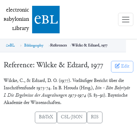
electronic Babylonian Library (eBL)
electronic
e
bl
B
abylonian
L
ibrary
eBL
Bibliography
References
Wilcke & Edzard, 1977
Reference:
Wilcke & Edzard, 1977
Edit
Wilcke, C., & Edzard, D. O. (1977). Vorläufiger Bericht über die
Inschriftenfunde 1973-74. In B. Hrouda (Hrsg.),
Isin - Išān Baḥrīyāt
I. Die Ergebnisse der Ausgrabungen 1973-1974
(S. 83–91). Bayerische
Akademie der Wissenschaften.
BibTeX
CSL-JSON
RIS