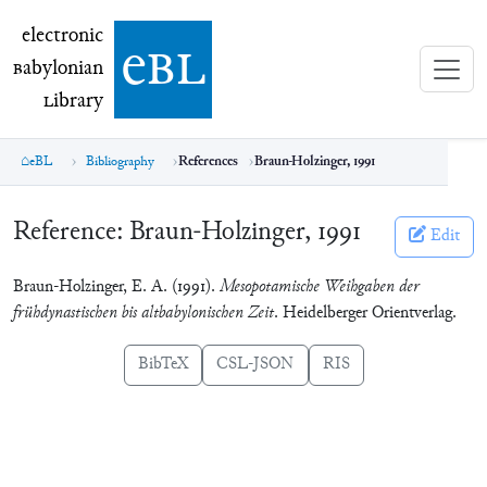
electronic Babylonian Library (eBL)
electronic
e
bl
B
abylonian
L
ibrary
eBL
Bibliography
References
Braun-Holzinger, 1991
Reference:
Braun-Holzinger, 1991
Edit
Braun-Holzinger, E. A. (1991).
Mesopotamische Weihgaben der
frühdynastischen bis altbabylonischen Zeit
. Heidelberger Orientverlag.
BibTeX
CSL-JSON
RIS