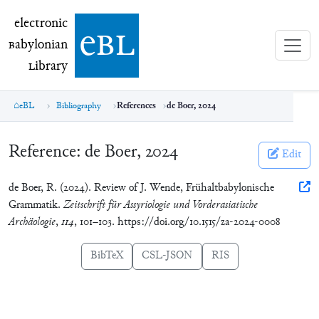
electronic Babylonian Library (eBL)
electronic
e
bl
B
abylonian
L
ibrary
eBL
Bibliography
References
de Boer, 2024
Reference:
de Boer, 2024
Edit
de Boer, R. (2024). Review of J. Wende, Frühaltbabylonische
Grammatik.
Zeitschrift für Assyriologie und Vorderasiatische
Archäologie
,
114
, 101–103. https://doi.org/10.1515/za-2024-0008
BibTeX
CSL-JSON
RIS