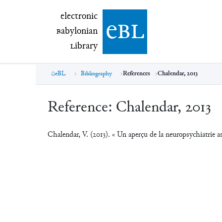
electronic Babylonian Library (eBL)
electronic
e
bl
B
abylonian
L
ibrary
eBL
Bibliography
References
Chalendar, 2013
Reference:
Chalendar, 2013
Chalendar, V. (2013). « Un aperçu de la neuropsychiatrie 