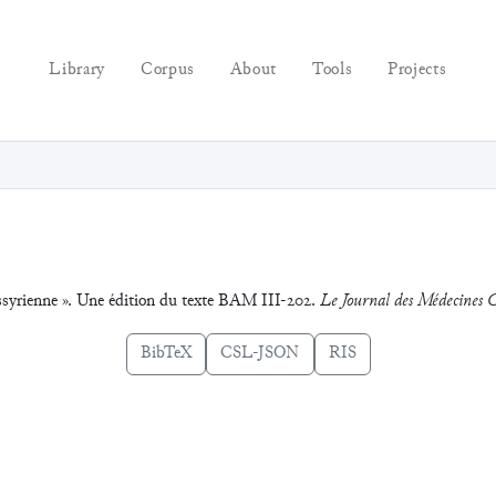
Library
Corpus
About
Tools
Projects
assyrienne ». Une édition du texte BAM III-202.
Le Journal des Médecines 
BibTeX
CSL-JSON
RIS