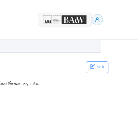
Edit
Cunéiformes
,
21
, 1–60.