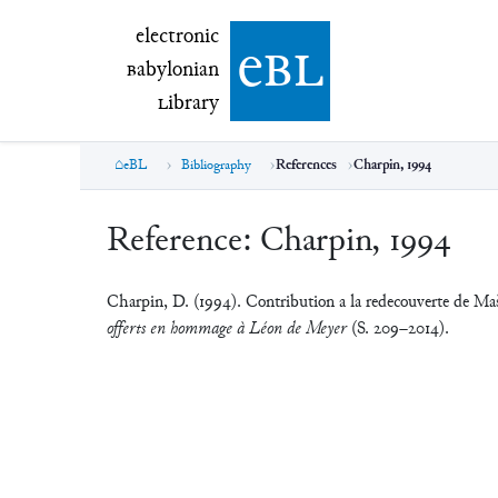
electronic Babylonian Library (eBL)
electronic
e
bl
B
abylonian
L
ibrary
eBL
Bibliography
References
Charpin, 1994
Reference:
Charpin, 1994
Charpin, D. (1994). Contribution a la redecouverte de M
offerts en hommage à Léon de Meyer
(S. 209–2014).