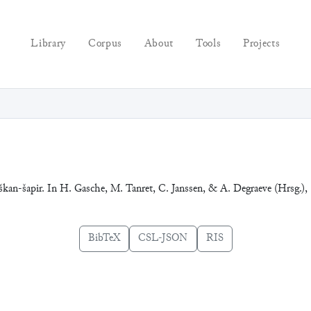
Library
Corpus
About
Tools
Projects
aškan-šapir. In H. Gasche, M. Tanret, C. Janssen, & A. Degraeve (Hrsg.),
BibTeX
CSL-JSON
RIS