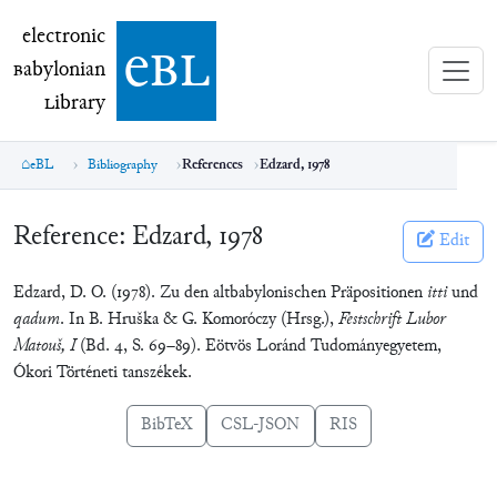
electronic Babylonian Library (eBL)
electronic
e
bl
B
abylonian
L
ibrary
eBL
Bibliography
References
Edzard, 1978
Reference:
Edzard, 1978
Edit
Edzard, D. O. (1978). Zu den altbabylonischen Präpositionen
itti
und
qadum
. In B. Hruška & G. Komoróczy (Hrsg.),
Festschrift Lubor
Matouš, I
(Bd. 4, S. 69–89). Eötvös Loránd Tudományegyetem,
Ókori Történeti tanszékek.
BibTeX
CSL-JSON
RIS