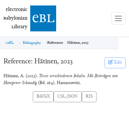
electronic Babylonian Library (eBL)
electronic
e
bl
B
abylonian
L
ibrary
eBL
Bibliography
References
Hätinen, 2023
Reference:
Hätinen, 2023
Edit
Hätinen, A. (2023).
Texte verschiedenen Inhalts. Mit Beiträgen von
Hanspeter Schaudig
(Bd. 164). Harrassowitz.
BibTeX
CSL-JSON
RIS