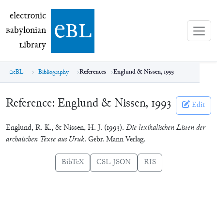
electronic Babylonian Library (eBL)
electronic
e
bl
B
abylonian
L
ibrary
eBL
Bibliography
References
Englund & Nissen, 1993
Reference:
Englund & Nissen, 1993
Edit
Englund, R. K., & Nissen, H. J. (1993).
Die lexikalischen Listen der
archaischen Texte aus Uruk
. Gebr. Mann Verlag.
BibTeX
CSL-JSON
RIS