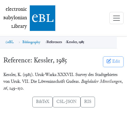
electronic Babylonian Library (eBL)
electronic
e
bl
B
abylonian
L
ibrary
eBL
Bibliography
References
Kessler, 1985
Reference:
Kessler, 1985
Edit
Kessler, K. (1985). Uruk-Warka XXXVII. Survey des Stadtgebietes
von Uruk. VII. Die Löweninschrift Gudeas.
Baghdader Mitteilungen
,
16
, 149–150.
BibTeX
CSL-JSON
RIS