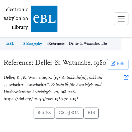
electronic Babylonian Library (eBL)
electronic
e
bl
B
abylonian
L
ibrary
eBL
Bibliography
References
Deller & Watanabe, 1980
Reference:
Deller & Watanabe, 1980
Edit
Deller, K., & Watanabe, K. (1980).
šukkulu
(
m
),
šakkulu
„abwischen, auswischen“.
Zeitschrift für Assyriolgie und
Vorderasiatische Archäologie
,
70
, 198–226.
https://doi.org/10.1515/zava.1980.70.2.198
BibTeX
CSL-JSON
RIS