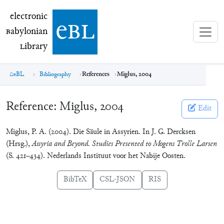
electronic Babylonian Library (eBL)
electronic
e
bl
B
abylonian
L
ibrary
eBL
Bibliography
References
Miglus, 2004
Reference:
Miglus, 2004
Edit
Miglus, P. A. (2004). Die Säule in Assyrien. In J. G. Dercksen
(Hrsg.),
Assyria and Beyond. Studies Presented to Mogens Trolle Larsen
(S. 421–434). Nederlands Instituut voor het Nabije Oosten.
BibTeX
CSL-JSON
RIS