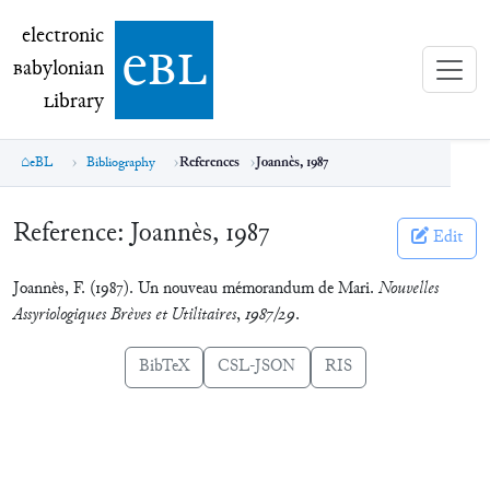
electronic Babylonian Library (eBL)
electronic
e
bl
B
abylonian
L
ibrary
eBL
Bibliography
References
Joannès, 1987
Reference:
Joannès, 1987
Edit
Joannès, F. (1987). Un nouveau mémorandum de Mari.
Nouvelles
Assyriologiques Brèves et Utilitaires
,
1987/29
.
BibTeX
CSL-JSON
RIS