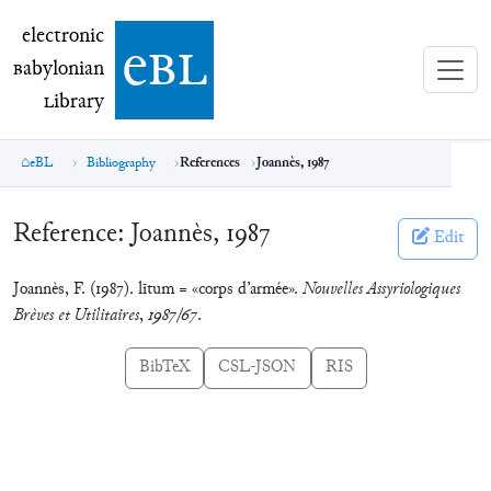
electronic Babylonian Library (eBL)
electronic
e
bl
B
abylonian
L
ibrary
eBL
Bibliography
References
Joannès, 1987
Reference:
Joannès, 1987
Edit
Joannès, F. (1987). lītum = «corps d’armée».
Nouvelles Assyriologiques
Brèves et Utilitaires
,
1987/67
.
BibTeX
CSL-JSON
RIS