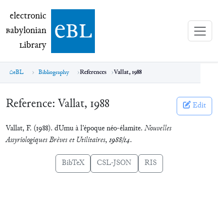
electronic Babylonian Library (eBL)
electronic
e
bl
B
abylonian
L
ibrary
eBL
Bibliography
References
Vallat, 1988
Reference:
Vallat, 1988
Edit
Vallat, F. (1988). dUmu à l’époque néo-élamite.
Nouvelles
Assyriologiques Brèves et Utilitaires
,
1988/14
.
BibTeX
CSL-JSON
RIS