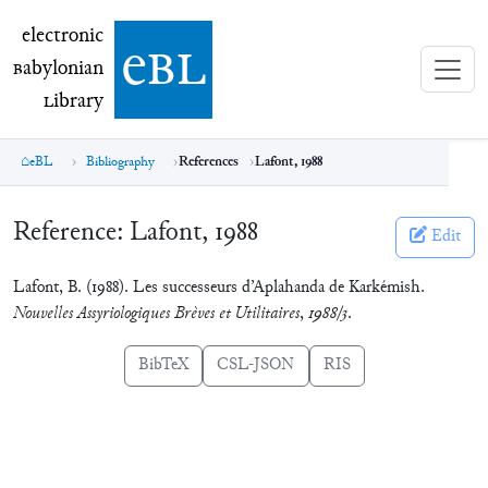
electronic Babylonian Library (eBL)
electronic
e
bl
B
abylonian
L
ibrary
eBL
Bibliography
References
Lafont, 1988
Reference:
Lafont, 1988
Edit
Lafont, B. (1988). Les successeurs d’Aplahanda de Karkémish.
Nouvelles Assyriologiques Brèves et Utilitaires
,
1988/3
.
BibTeX
CSL-JSON
RIS