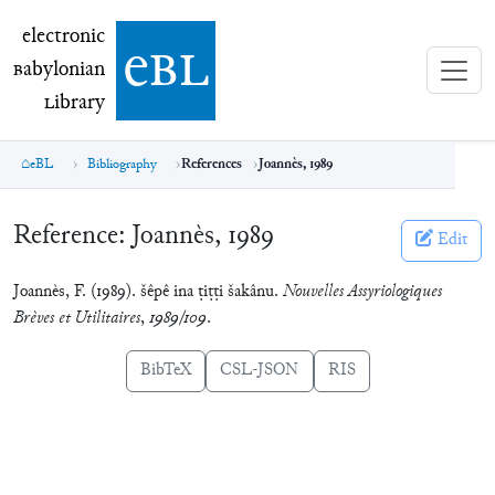
electronic Babylonian Library (eBL)
electronic
e
bl
B
abylonian
L
ibrary
eBL
Bibliography
References
Joannès, 1989
Reference:
Joannès, 1989
Edit
Joannès, F. (1989). šêpê ina ṭiṭṭi šakânu.
Nouvelles Assyriologiques
Brèves et Utilitaires
,
1989/109
.
BibTeX
CSL-JSON
RIS