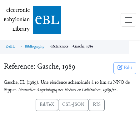
electronic Babylonian Library (eBL)
electronic
e
bl
B
abylonian
L
ibrary
eBL
Bibliography
References
Gasche, 1989
Reference:
Gasche, 1989
Edit
Gasche, H. (1989). Une résidence achéménide à 10 km au NNO de
Sippar.
Nouvelles Assyriologiques Brèves et Utilitaires
,
1989/12
.
BibTeX
CSL-JSON
RIS