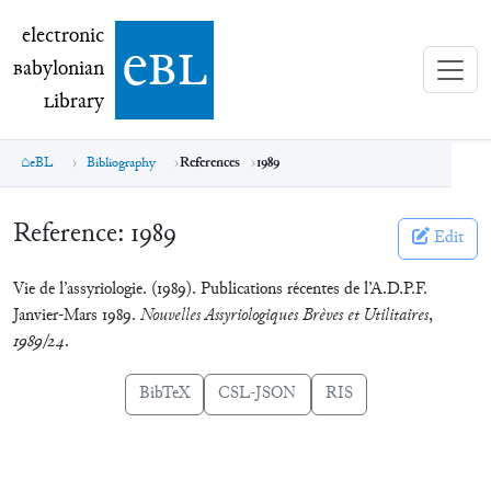
electronic Babylonian Library (eBL)
electronic
e
bl
B
abylonian
L
ibrary
eBL
Bibliography
References
1989
Reference:
1989
Edit
Vie de l’assyriologie. (1989). Publications récentes de l’A.D.P.F.
Janvier-Mars 1989.
Nouvelles Assyriologiques Brèves et Utilitaires
,
1989/24
.
BibTeX
CSL-JSON
RIS