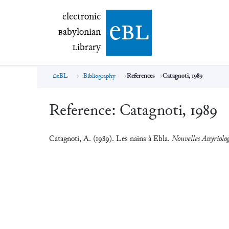
electronic Babylonian Library (eBL)
electronic
e
bl
B
abylonian
L
ibrary
eBL
Bibliography
References
Catagnoti, 1989
Reference:
Catagnoti, 1989
Catagnoti, A. (1989). Les nains à Ebla.
Nouvelles Assyriolog