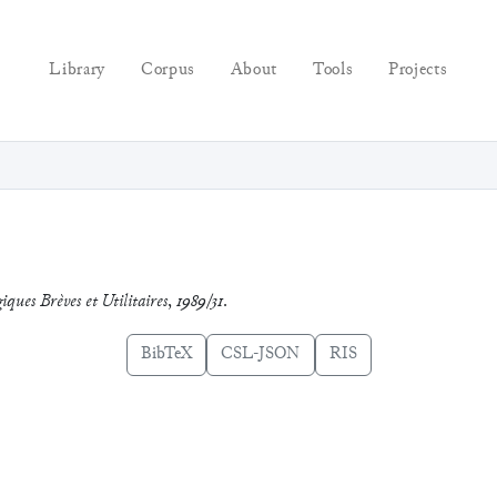
Library
Corpus
About
Tools
Projects
iques Brèves et Utilitaires
,
1989/31
.
BibTeX
CSL-JSON
RIS