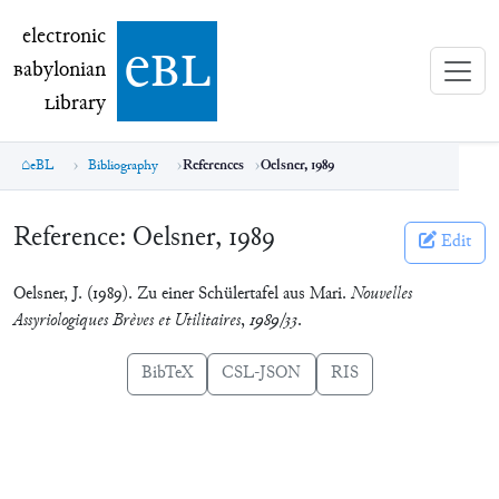
electronic Babylonian Library (eBL)
electronic
e
bl
B
abylonian
L
ibrary
eBL
Bibliography
References
Oelsner, 1989
Reference:
Oelsner, 1989
Edit
Oelsner, J. (1989). Zu einer Schülertafel aus Mari.
Nouvelles
Assyriologiques Brèves et Utilitaires
,
1989/33
.
BibTeX
CSL-JSON
RIS