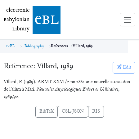
electronic Babylonian Library (eBL)
electronic
e
bl
B
abylonian
L
ibrary
eBL
Bibliography
References
Villard, 1989
Reference:
Villard, 1989
Edit
Villard, P. (1989). ARMT XXVI/2 no 286: une nouvelle attestation
de l’alûm à Mari.
Nouvelles Assyriologiques Brèves et Utilitaires
,
1989/92
.
BibTeX
CSL-JSON
RIS