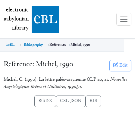
electronic Babylonian Library (eBL)
electronic
e
bl
B
abylonian
L
ibrary
eBL
Bibliography
References
Michel, 1990
Reference:
Michel, 1990
Edit
Michel, C. (1990). La lettre paléo-assyrienne OLP 20, 21.
Nouvelles
Assyriologiques Brèves et Utilitaires
,
1990/71
.
BibTeX
CSL-JSON
RIS