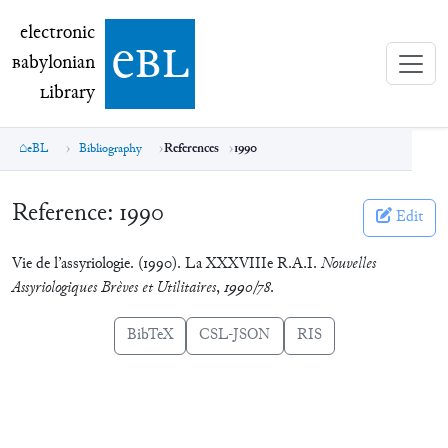
electronic Babylonian Library (eBL)
electronic
e
bl
B
abylonian
L
ibrary
eBL
Bibliography
References
1990
Reference:
1990
Edit
Vie de l’assyriologie. (1990). La XXXVIIIe R.A.I.
Nouvelles
Assyriologiques Brèves et Utilitaires
,
1990/78
.
BibTeX
CSL-JSON
RIS