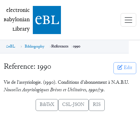
electronic Babylonian Library (eBL)
electronic
e
bl
B
abylonian
L
ibrary
eBL
Bibliography
References
1990
Reference:
1990
Edit
Vie de l’assyriologie. (1990). Conditions d’abonnement à N.A.B.U.
Nouvelles Assyriologiques Brèves et Utilitaires
,
1990/79
.
BibTeX
CSL-JSON
RIS