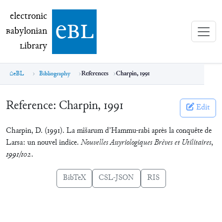
electronic Babylonian Library (eBL)
electronic
e
bl
B
abylonian
L
ibrary
eBL
Bibliography
References
Charpin, 1991
Reference:
Charpin, 1991
Edit
Charpin, D. (1991). La mîšarum d’Hammu-rabi après la conquête de
Larsa: un nouvel indice.
Nouvelles Assyriologiques Brèves et Utilitaires
,
1991/102
.
BibTeX
CSL-JSON
RIS