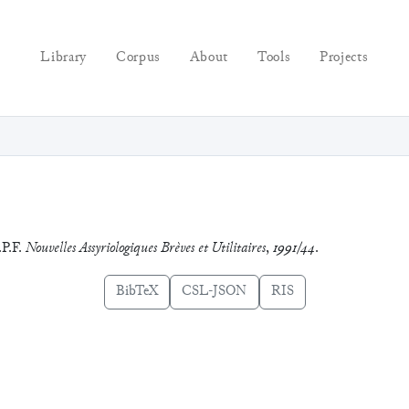
Library
Corpus
About
Tools
Projects
.P.F.
Nouvelles Assyriologiques Brèves et Utilitaires
,
1991/44
.
BibTeX
CSL-JSON
RIS