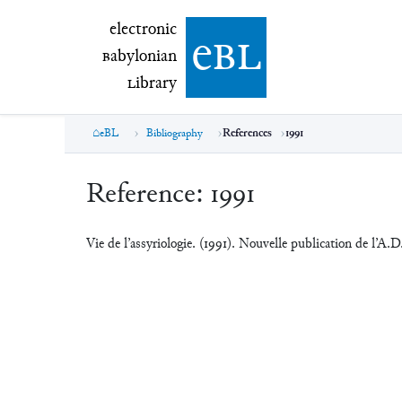
electronic Babylonian Library (eBL)
electronic
e
bl
B
abylonian
L
ibrary
eBL
Bibliography
References
1991
Reference:
1991
Vie de l’assyriologie. (1991). Nouvelle publication de l’A.D