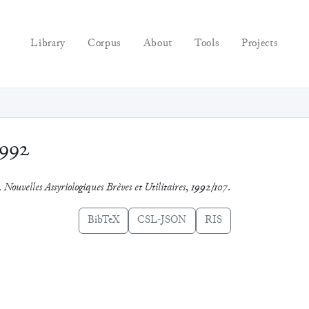
Library
Corpus
About
Tools
Projects
1992
.
Nouvelles Assyriologiques Brèves et Utilitaires
,
1992/107
.
BibTeX
CSL-JSON
RIS