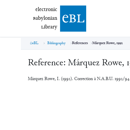
electronic Babylonian Library (eBL)
electronic
e
bl
B
abylonian
L
ibrary
eBL
Bibliography
References
Márquez Rowe, 1992
Reference:
Márquez Rowe, 
Márquez Rowe, I. (1992). Correction à N.A.B.U. 1992/94