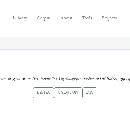
Library
Corpus
About
Tools
Projects
e von ungewohnter Art.
Nouvelles Assyriologiques Brèves et Utilitaires
,
1992/
BibTeX
CSL-JSON
RIS