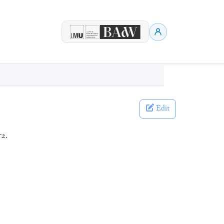
Edit
52
.