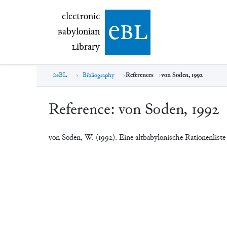
electronic Babylonian Library (eBL)
electronic
e
bl
B
abylonian
L
ibrary
eBL
Bibliography
References
von Soden, 1992
Reference:
von Soden, 1992
von Soden, W. (1992). Eine altbabylonische Rationenlist