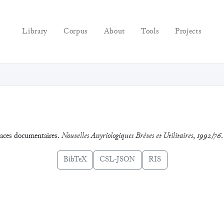
Library
Corpus
About
Tools
Projects
races documentaires.
Nouvelles Assyriologiques Brèves et Utilitaires
,
1992/76
.
BibTeX
CSL-JSON
RIS