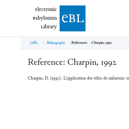
electronic Babylonian Library (eBL)
electronic
e
bl
B
abylonian
L
ibrary
eBL
Bibliography
References
Charpin, 1992
Reference:
Charpin, 1992
Charpin, D. (1992). L’application des édits de mîšarum: t