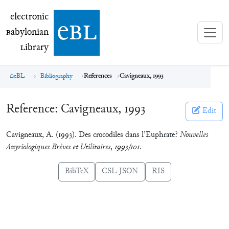
electronic Babylonian Library (eBL)
electronic
e
bl
B
abylonian
L
ibrary
eBL
Bibliography
References
Cavigneaux, 1993
Reference:
Cavigneaux, 1993
Edit
Cavigneaux, A. (1993). Des crocodiles dans l’Euphrate?
Nouvelles
Assyriologiques Brèves et Utilitaires
,
1993/101
.
BibTeX
CSL-JSON
RIS