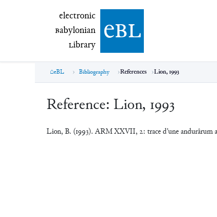
electronic Babylonian Library (eBL)
electronic
e
bl
B
abylonian
L
ibrary
eBL
Bibliography
References
Lion, 1993
Reference:
Lion, 1993
Lion, B. (1993). ARM XXVII, 2: trace d’une andurârum 