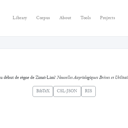
Library
Corpus
About
Tools
Projects
au début de règne de Zimri-Lim?
Nouvelles Assyriologiques Brèves et Utilitai
BibTeX
CSL-JSON
RIS