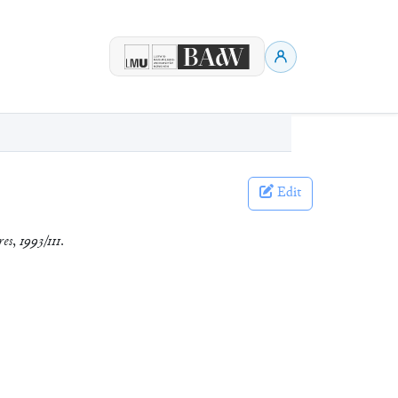
Edit
res
,
1993/111
.