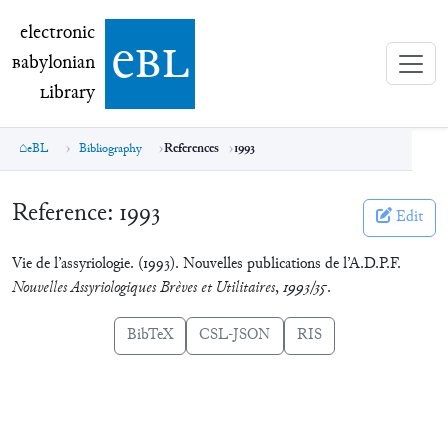
electronic Babylonian Library (eBL)
electronic
e
bl
B
abylonian
L
ibrary
eBL
Bibliography
References
1993
Reference:
1993
Edit
Vie de l’assyriologie. (1993). Nouvelles publications de l’A.D.P.F.
Nouvelles Assyriologiques Brèves et Utilitaires
,
1993/35
.
BibTeX
CSL-JSON
RIS