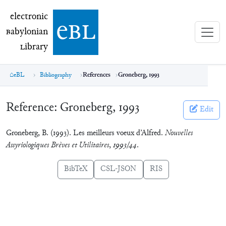
electronic Babylonian Library (eBL)
electronic
e
bl
B
abylonian
L
ibrary
eBL
Bibliography
References
Groneberg, 1993
Reference:
Groneberg, 1993
Edit
Groneberg, B. (1993). Les meilleurs voeux d’Alfred.
Nouvelles
Assyriologiques Brèves et Utilitaires
,
1993/44
.
BibTeX
CSL-JSON
RIS