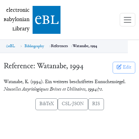
electronic Babylonian Library (eBL)
electronic
e
bl
B
abylonian
L
ibrary
eBL
Bibliography
References
Watanabe, 1994
Reference:
Watanabe, 1994
Edit
Watanabe, K. (1994). Ein weiteres beschriftetes Eunuchensiegel.
Nouvelles Assyriologiques Brèves et Utilitaires
,
1994/71
.
BibTeX
CSL-JSON
RIS