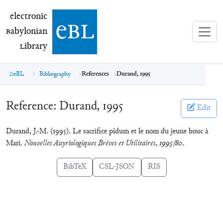
electronic Babylonian Library (eBL)
electronic
e
bl
B
abylonian
L
ibrary
eBL
Bibliography
References
Durand, 1995
Reference:
Durand, 1995
Edit
Durand, J.-M. (1995). Le sacrifice pîdum et le nom du jeune bouc à
Mari.
Nouvelles Assyriologiques Brèves et Utilitaires
,
1995/80
.
BibTeX
CSL-JSON
RIS