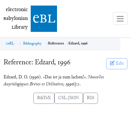
electronic Babylonian Library (eBL)
electronic
e
bl
B
abylonian
L
ibrary
eBL
Bibliography
References
Edzard, 1996
Reference:
Edzard, 1996
Edit
Edzard, D. O. (1996). «Das ist ja zum lachen!».
Nouvelles
Assyriologiques Brèves et Utilitaires
,
1996/52
.
BibTeX
CSL-JSON
RIS