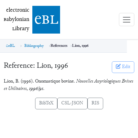
electronic Babylonian Library (eBL)
electronic
e
bl
B
abylonian
L
ibrary
eBL
Bibliography
References
Lion, 1996
Reference:
Lion, 1996
Edit
Lion, B. (1996). Onomastique bovine.
Nouvelles Assyriologiques Brèves
et Utilitaires
,
1996/91
.
BibTeX
CSL-JSON
RIS