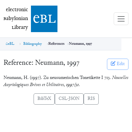
electronic Babylonian Library (eBL)
electronic
e
bl
B
abylonian
L
ibrary
eBL
Bibliography
References
Neumann, 1997
Reference:
Neumann, 1997
Edit
Neumann, H. (1997). Zu neusumerischen Tonetikette I 713.
Nouvelles
Assyriologiques Brèves et Utilitaires
,
1997/31
.
BibTeX
CSL-JSON
RIS