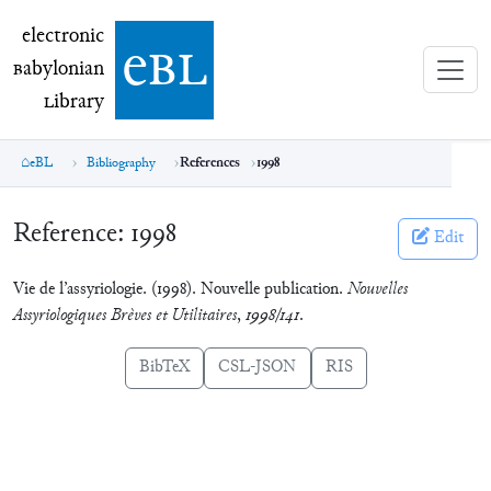
electronic Babylonian Library (eBL)
electronic
e
bl
B
abylonian
L
ibrary
eBL
Bibliography
References
1998
Reference:
1998
Edit
Vie de l’assyriologie. (1998). Nouvelle publication.
Nouvelles
Assyriologiques Brèves et Utilitaires
,
1998/141
.
BibTeX
CSL-JSON
RIS