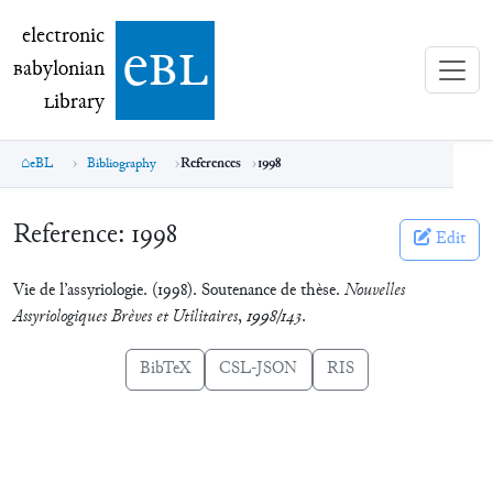
electronic Babylonian Library (eBL)
electronic
e
bl
B
abylonian
L
ibrary
eBL
Bibliography
References
1998
Reference:
1998
Edit
Vie de l’assyriologie. (1998). Soutenance de thèse.
Nouvelles
Assyriologiques Brèves et Utilitaires
,
1998/143
.
BibTeX
CSL-JSON
RIS