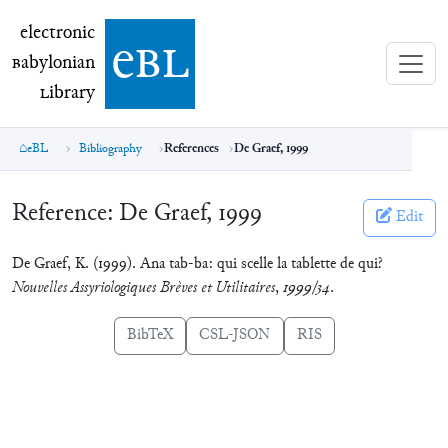
electronic Babylonian Library (eBL)
electronic
e
bl
B
abylonian
L
ibrary
eBL
Bibliography
References
De Graef, 1999
Reference:
De Graef, 1999
Edit
De Graef, K. (1999). Ana tab-ba: qui scelle la tablette de qui?
Nouvelles Assyriologiques Brèves et Utilitaires
,
1999/34
.
BibTeX
CSL-JSON
RIS