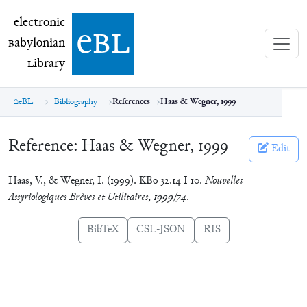
electronic Babylonian Library (eBL)
electronic
e
bl
B
abylonian
L
ibrary
eBL
Bibliography
References
Haas & Wegner, 1999
Reference:
Haas & Wegner, 1999
Edit
Haas, V., & Wegner, I. (1999). KBo 32.14 I 10.
Nouvelles
Assyriologiques Brèves et Utilitaires
,
1999/74
.
BibTeX
CSL-JSON
RIS