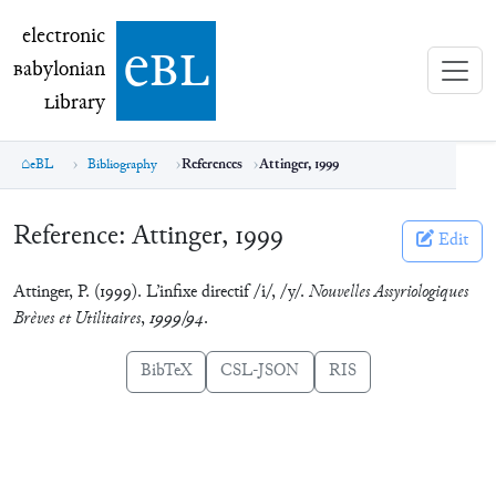
electronic Babylonian Library (eBL)
electronic
e
bl
B
abylonian
L
ibrary
eBL
Bibliography
References
Attinger, 1999
Reference:
Attinger, 1999
Edit
Attinger, P. (1999). L’infixe directif /i/, /y/.
Nouvelles Assyriologiques
Brèves et Utilitaires
,
1999/94
.
BibTeX
CSL-JSON
RIS